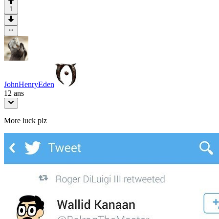
1
JohnHenryEden
12 ans
More luck plz