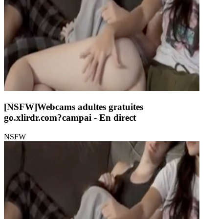
[NSFW]
Webcams adultes gratuites
go.xlirdr.com?campai
- En direct
NSFW