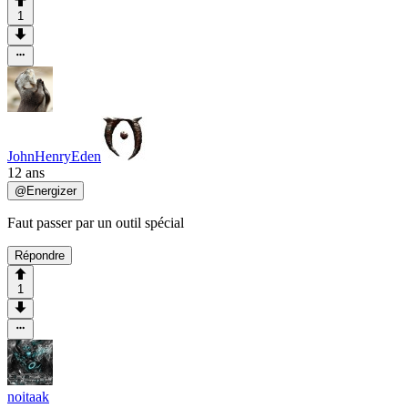
1
JohnHenryEden
12 ans
@
Energizer
Faut passer par un outil spécial
Répondre
1
noitaak