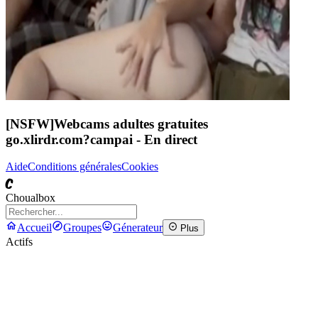
[NSFW]
Webcams adultes gratuites
go.xlirdr.com?campai
- En direct
Aide
Conditions générales
Cookies
C
Choualbox
Accueil
Groupes
Génerateur
Plus
Actifs