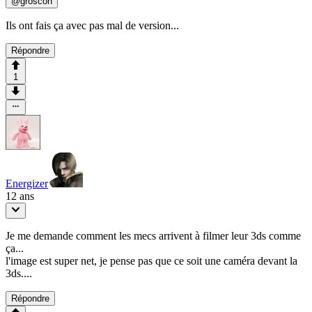
@
groscon
Ils ont fais ça avec pas mal de version...
Répondre
1
Energizer
12 ans
Je me demande comment les mecs arrivent à filmer leur 3ds comme
ça...
l'image est super net, je pense pas que ce soit une caméra devant la
3ds....
Répondre