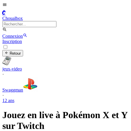
C
Choualbox
Connexion
Inscription
Retour
jeux-video
·
Swaggman
·
12 ans
Jouez en live à Pokémon X et Y
sur Twitch