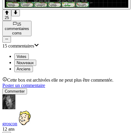
25
15
commentaire
s
com
s
15
commentaire
s
Votes
Nouveaux
Anciens
Cette box est archivées elle ne peut plus être commentée.
Poster un commentaire
Commenter
groscon
12 ans