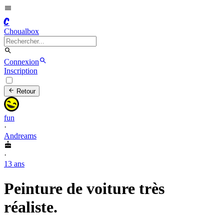
C
Choualbox
Connexion
Inscription
Retour
fun
·
Andreams
·
13 ans
Peinture de voiture très
réaliste.