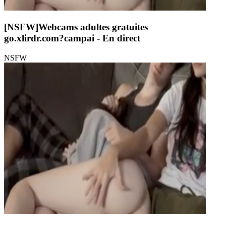
[NSFW]
Webcams adultes gratuites
go.xlirdr.com?campai
- En direct
NSFW