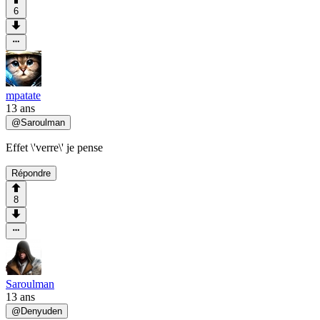
6
mpatate
13 ans
@
Saroulman
Effet \'verre\' je pense
Répondre
8
Saroulman
13 ans
@
Denyuden