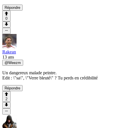
Répondre
0
Rakean
13 ans
@
Weezm
Un dangereux malade peintre.
Edit : \"sa\", \"Verre bleuté\" ? Tu perds en crédibilité
Répondre
2