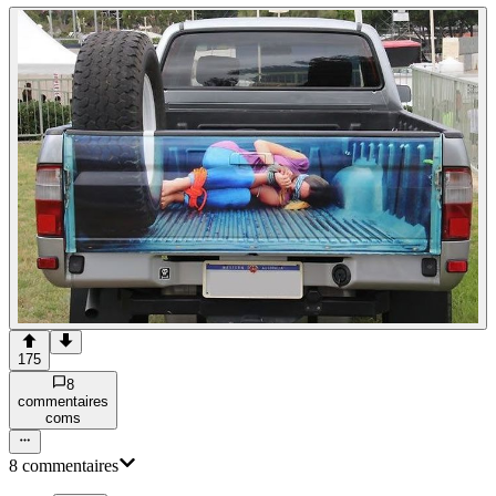
175
8
commentaire
s
com
s
8
commentaire
s