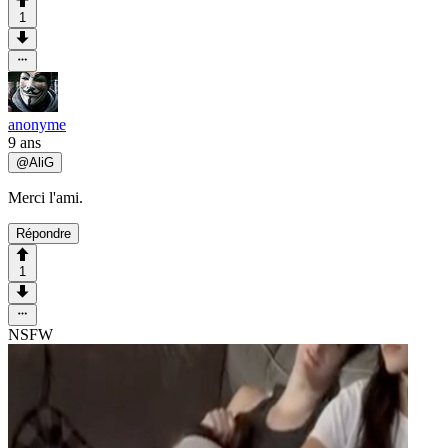
1
anonyme
9 ans
@
AliG
Merci l'ami.
Répondre
1
NSFW