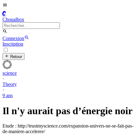
C
Choualbox
Connexion
Inscription
Retour
science
·
Theory
·
9 ans
Il n'y aurait pas d’énergie noir
Etude : http://trustmyscience.com/expansion-univers-ne-se-fait-pas-
de-maniere-acceleree/