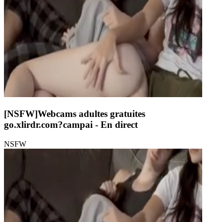
[NSFW]
Webcams adultes gratuites
go.xlirdr.com?campai
- En direct
NSFW