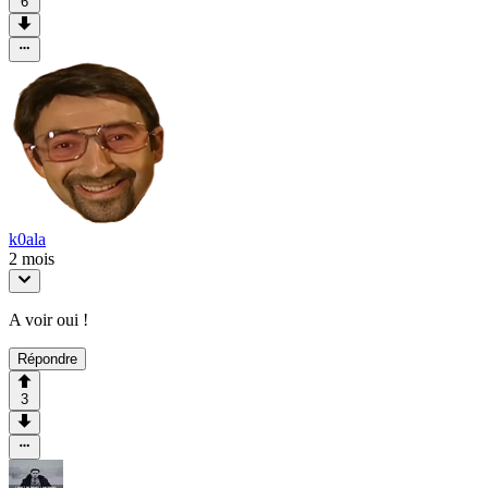
6
k0ala
2 mois
A voir oui !
Répondre
3