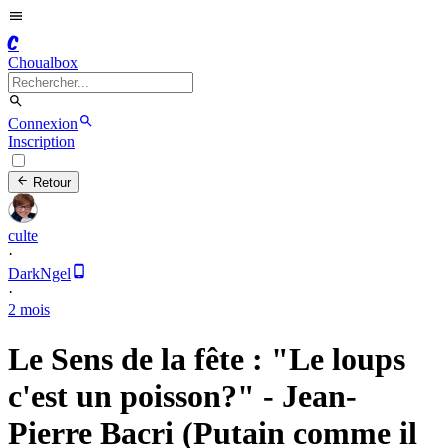
C
Choualbox
Connexion
Inscription
Retour
culte
·
DarkNgel
·
2 mois
Le Sens de la fête : "Le loups
c'est un poisson?" - Jean-
Pierre Bacri (Putain comme il