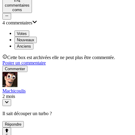
4
commentaire
s
com
s
4
commentaire
s
Votes
Nouveaux
Anciens
Cette box est archivées elle ne peut plus être commentée.
Poster un commentaire
Commenter
Machicoulis
2 mois
Il sait découper un turbo ?
Répondre