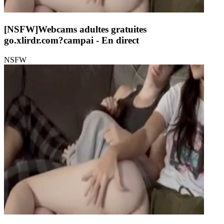
[NSFW]
Webcams adultes gratuites
go.xlirdr.com?campai
- En direct
NSFW