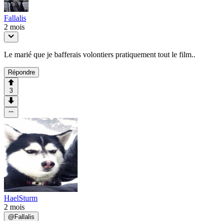
Fallalis
2 mois
Le marié que je bafferais volontiers pratiquement tout le film..
Répondre
3
HaelSturm
2 mois
@
Fallalis