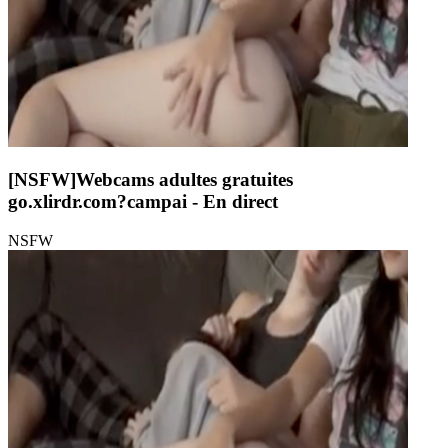
[NSFW]
Webcams adultes gratuites
go.xlirdr.com?campai
- En direct
NSFW