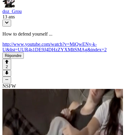
doz_Grou
13 ans
How to defend yourself ...
http://www.youtube.com/watch?v=MiQwENy-k-
U&list=UUR4s1DE9J4DHzZYXMltSMAg&index=2
Répondre
2
NSFW