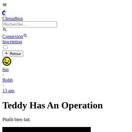
C
Choualbox
Connexion
Inscription
Retour
fun
·
Bobb
·
13 ans
Teddy Has An Operation
Plutôt bien fait.