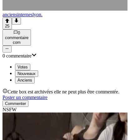
anciensinterneslyon.
25
0
commentaire
com
0
commentaire
Votes
Nouveaux
Anciens
Cette box est archivées elle ne peut plus être commentée.
Poster un commentaire
Commenter
NSFW