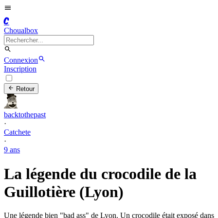
C
Choualbox
Connexion
Inscription
Retour
backtothepast
·
Catchete
·
9 ans
La légende du crocodile de la
Guillotière (Lyon)
Une légende bien "bad ass" de Lyon. Un crocodile était exposé dans