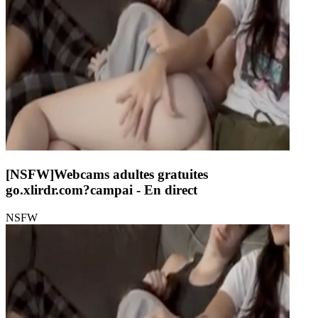
[NSFW]
Webcams adultes gratuites
go.xlirdr.com?campai
- En direct
NSFW