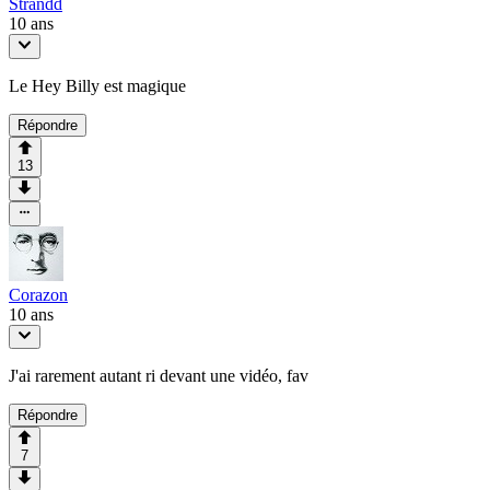
Strandd
10 ans
Le Hey Billy est magique
Répondre
13
Corazon
10 ans
J'ai rarement autant ri devant une vidéo, fav
Répondre
7