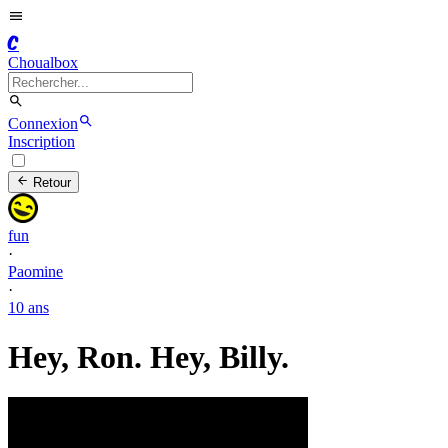
C
Choualbox
Connexion
Inscription
Retour
fun
·
Paomine
·
10 ans
Hey, Ron. Hey, Billy.