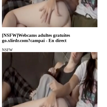
[NSFW]
Webcams adultes gratuites
go.xlirdr.com?campai
- En direct
NSFW