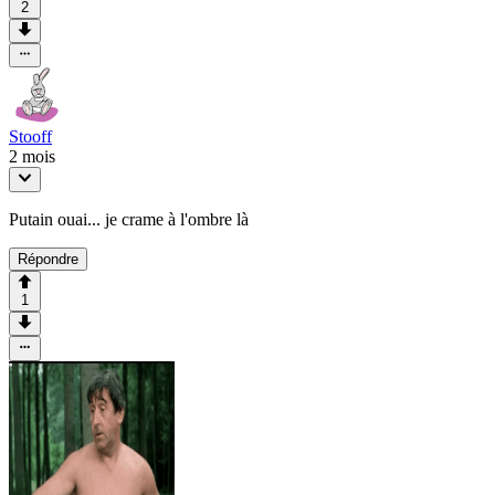
2
Stooff
2 mois
Putain ouai... je crame à l'ombre là
Répondre
1