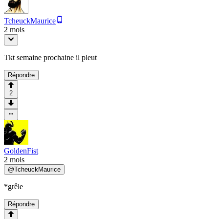
TcheuckMaurice
2 mois
Tkt semaine prochaine il pleut
Répondre
2
GoldenFist
2 mois
@
TcheuckMaurice
*grêle
Répondre