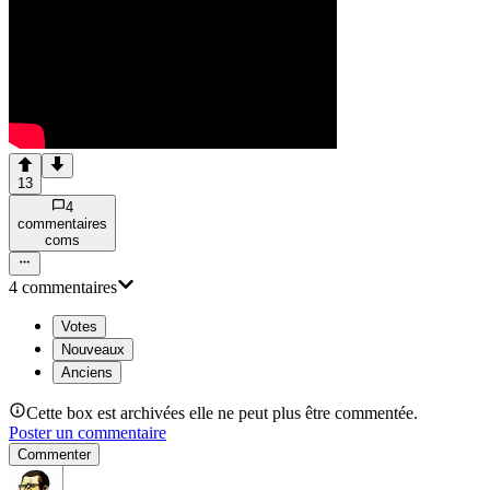
13
4
commentaire
s
com
s
4
commentaire
s
Votes
Nouveaux
Anciens
Cette box est archivées elle ne peut plus être commentée.
Poster un commentaire
Commenter