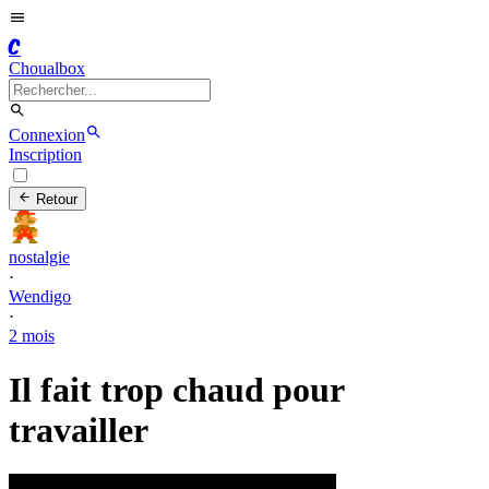
C
Choualbox
Connexion
Inscription
Retour
nostalgie
·
Wendigo
·
2 mois
Il fait trop chaud pour
travailler