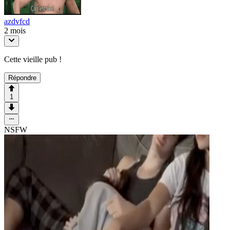
azdvfcd
2 mois
Cette vieille pub !
Répondre
1
NSFW