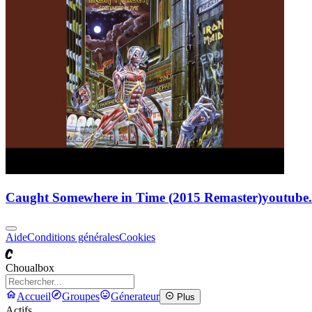
Caught Somewhere in Time (2015 Remaster)
youtube
Aide
Conditions générales
Cookies
C
Choualbox
Accueil
Groupes
Génerateur
Plus
Actifs