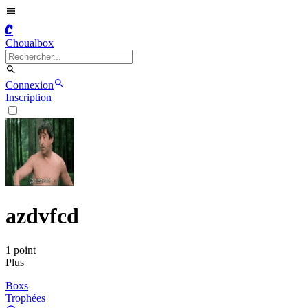
C
Choualbox
Connexion
Inscription
azdvfcd
1
point
Plus
Boxs
Trophées