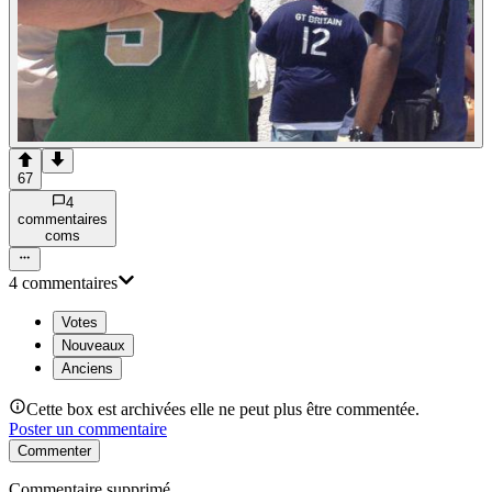
67
4
commentaire
s
com
s
4
commentaire
s
Votes
Nouveaux
Anciens
Cette box est archivées elle ne peut plus être commentée.
Poster un commentaire
Commenter
Commentaire supprimé.