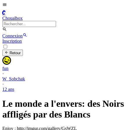
C
Choualbox
Connexion
Inscription
Retour
fun
·
W_Sobchak
·
12 ans
Le monde a l'envers: des Noirs
affligés par des Blancs
Enjoy : http://imgur.com/gallery/GsWZL