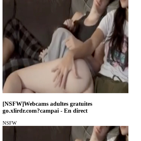
[NSFW]
Webcams adultes gratuites
go.xlirdr.com?campai
- En direct
NSFW