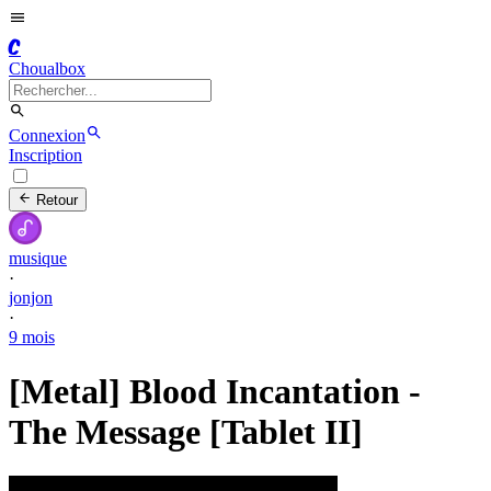
C
Choualbox
Connexion
Inscription
Retour
musique
·
jonjon
·
9 mois
[Metal] Blood Incantation -
The Message [Tablet II]