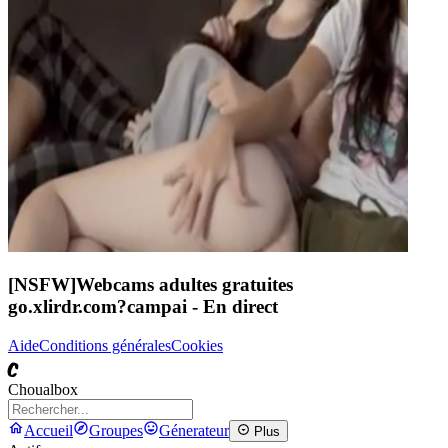
[NSFW]
Webcams adultes gratuites
go.xlirdr.com?campai
- En direct
Aide
Conditions générales
Cookies
C
Choualbox
Accueil
Groupes
Génerateur
Plus