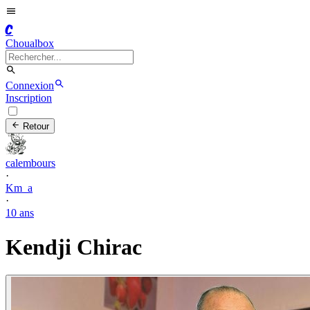
C
Choualbox
Connexion
Inscription
Retour
calembours
·
Km_a
·
10 ans
Kendji Chirac