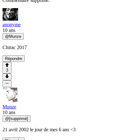
Commentaire supprimé.
anonyme
10 ans
@
Munze
Chirac 2017
Répondre
3
Munze
10 ans
@
[supprimé]
21 avril 2002 le jour de mes 6 ans <3