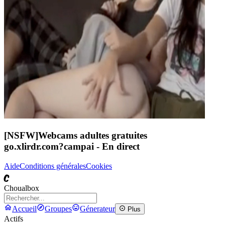
[NSFW]
Webcams adultes gratuites
go.xlirdr.com?campai
- En direct
Aide
Conditions générales
Cookies
C
Choualbox
Accueil
Groupes
Génerateur
Plus
Actifs