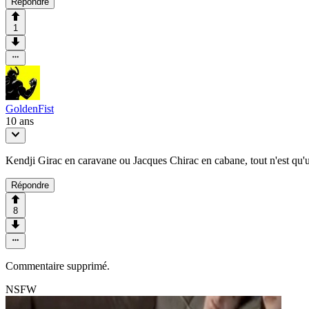
Répondre
1
GoldenFist
10 ans
Kendji Girac en caravane ou Jacques Chirac en cabane, tout n'est qu
Répondre
8
Commentaire supprimé.
NSFW