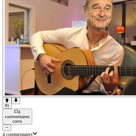
91
4
commentaire
s
com
s
4
commentaire
s