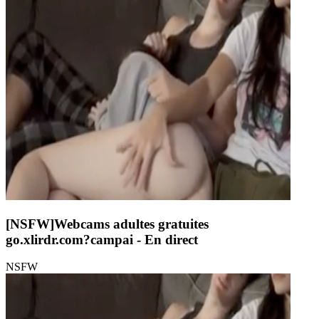
[NSFW]
Webcams adultes gratuites
go.xlirdr.com?campai
- En direct
NSFW