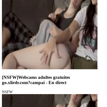
[NSFW]
Webcams adultes gratuites
go.xlirdr.com?campai
- En direct
NSFW