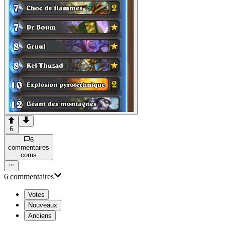
6
6
commentaire
s
com
s
6
commentaire
s
Votes
Nouveaux
Anciens