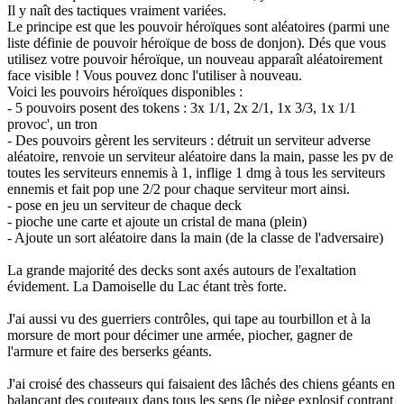
Il y naît des tactiques vraiment variées.
Le principe est que les pouvoir héroïques sont aléatoires (parmi une
liste définie de pouvoir héroïque de boss de donjon). Dés que vous
utilisez votre pouvoir héroïque, un nouveau apparaît aléatoirement
face visible ! Vous pouvez donc l'utiliser à nouveau.
Voici les pouvoirs héroïques disponibles :
- 5 pouvoirs posent des tokens : 3x 1/1, 2x 2/1, 1x 3/3, 1x 1/1
provoc', un tron
- Des pouvoirs gèrent les serviteurs : détruit un serviteur adverse
aléatoire, renvoie un serviteur aléatoire dans la main, passe les pv de
toutes les serviteurs ennemis à 1, inflige 1 dmg à tous les serviteurs
ennemis et fait pop une 2/2 pour chaque serviteur mort ainsi.
- pose en jeu un serviteur de chaque deck
- pioche une carte et ajoute un cristal de mana (plein)
- Ajoute un sort aléatoire dans la main (de la classe de l'adversaire)
La grande majorité des decks sont axés autours de l'exaltation
évidement. La Damoiselle du Lac étant très forte.
J'ai aussi vu des guerriers contrôles, qui tape au tourbillon et à la
morsure de mort pour décimer une armée, piocher, gagner de
l'armure et faire des berserks géants.
J'ai croisé des chasseurs qui faisaient des lâchés des chiens géants en
balançant des couteaux dans tous les sens (le piège explosif contrant