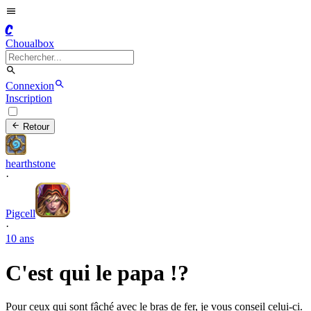
C
Choualbox
Connexion
Inscription
Retour
hearthstone
·
Pigcell
·
10 ans
C'est qui le papa !?
Pour ceux qui sont fâché avec le bras de fer, je vous conseil celui-ci.