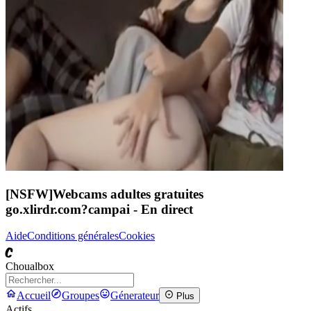
[NSFW]
Webcams adultes gratuites
go.xlirdr.com?campai
- En direct
Aide
Conditions générales
Cookies
C
Choualbox
Accueil
Groupes
Génerateur
Plus
Actifs