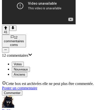
41
12
commentaire
s
com
s
12
commentaire
s
Votes
Nouveaux
Anciens
Cette box est archivées elle ne peut plus être commentée.
Poster un commentaire
Commenter