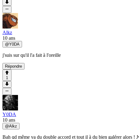
Alkz
10 ans
@
Y0DA
j'suis sur qu'il l'a fait à l'oreille
Répondre
1
Y0DA
10 ans
@
Alkz
Bah qd même ya du double accord et tout il à du bien galérer alors ! J