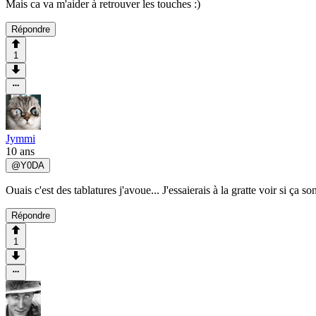
Mais ca va m'aider à retrouver les touches :)
Répondre
1
Jymmi
10 ans
@
Y0DA
Ouais c'est des tablatures j'avoue... J'essaierais à la gratte voir si ç
Répondre
1