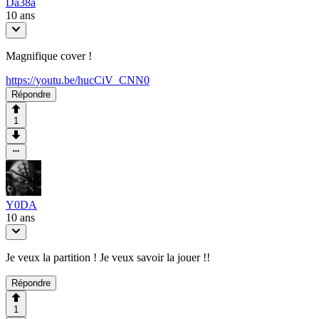
Da38a
10 ans
Magnifique cover !
https://youtu.be/hucCiV_CNN0
Répondre
1
Y0DA
10 ans
Je veux la partition ! Je veux savoir la jouer !!
Répondre
1