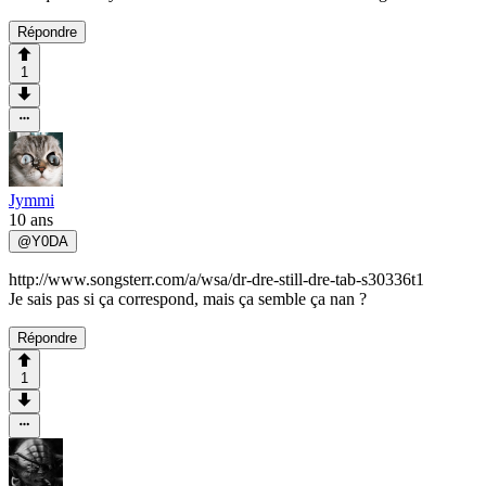
Répondre
1
Jymmi
10 ans
@
Y0DA
http://www.songsterr.com/a/wsa/dr-dre-still-dre-tab-s30336t1
Je sais pas si ça correspond, mais ça semble ça nan ?
Répondre
1