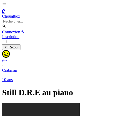
C
Choualbox
Connexion
Inscription
Retour
fun
·
Crabman
·
10 ans
Still D.R.E au piano