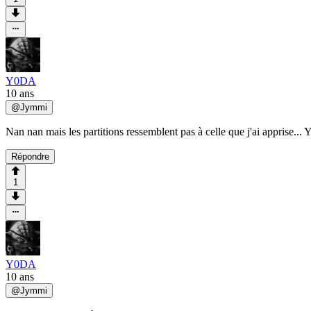
Y0DA
10 ans
@
Jymmi
Nan nan mais les partitions ressemblent pas à celle que j'ai apprise... 
Répondre
1
Y0DA
10 ans
@
Jymmi