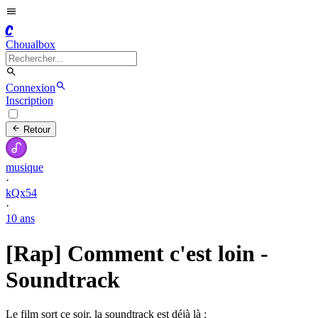
C
Choualbox
Connexion
Inscription
Retour
musique
·
kQx54
·
10 ans
[Rap] Comment c'est loin -
Soundtrack
Le film sort ce soir, la soundtrack est déjà là :