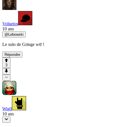
Voltarios
10 ans
@
Lebowski
Le solo de Gringe wtf !
Répondre
3
Wig0
10 ans