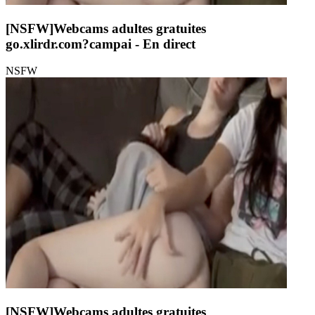
[NSFW]
Webcams adultes gratuites
go.xlirdr.com?campai
- En direct
NSFW
[NSFW]
Webcams adultes gratuites