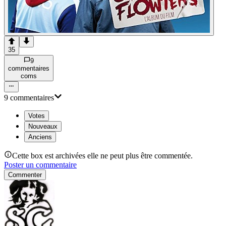
35
9
commentaire
s
com
s
9
commentaire
s
Votes
Nouveaux
Anciens
Cette box est archivées elle ne peut plus être commentée.
Poster un commentaire
Commenter