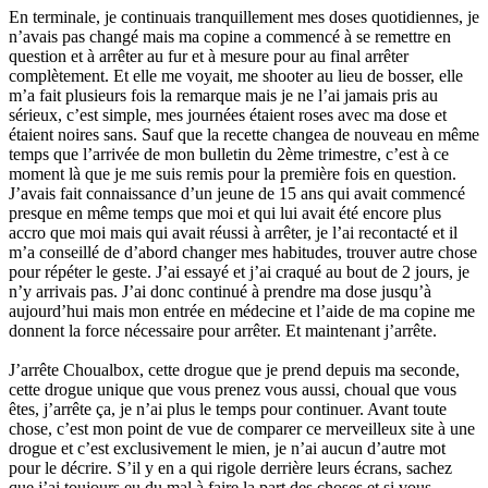
En terminale, je continuais tranquillement mes doses quotidiennes, je
n’avais pas changé mais ma copine a commencé à se remettre en
question et à arrêter au fur et à mesure pour au final arrêter
complètement. Et elle me voyait, me shooter au lieu de bosser, elle
m’a fait plusieurs fois la remarque mais je ne l’ai jamais pris au
sérieux, c’est simple, mes journées étaient roses avec ma dose et
étaient noires sans. Sauf que la recette changea de nouveau en même
temps que l’arrivée de mon bulletin du 2ème trimestre, c’est à ce
moment là que je me suis remis pour la première fois en question.
J’avais fait connaissance d’un jeune de 15 ans qui avait commencé
presque en même temps que moi et qui lui avait été encore plus
accro que moi mais qui avait réussi à arrêter, je l’ai recontacté et il
m’a conseillé de d’abord changer mes habitudes, trouver autre chose
pour répéter le geste. J’ai essayé et j’ai craqué au bout de 2 jours, je
n’y arrivais pas. J’ai donc continué à prendre ma dose jusqu’à
aujourd’hui mais mon entrée en médecine et l’aide de ma copine me
donnent la force nécessaire pour arrêter. Et maintenant j’arrête.
J’arrête Choualbox, cette drogue que je prend depuis ma seconde,
cette drogue unique que vous prenez vous aussi, choual que vous
êtes, j’arrête ça, je n’ai plus le temps pour continuer. Avant toute
chose, c’est mon point de vue de comparer ce merveilleux site à une
drogue et c’est exclusivement le mien, je n’ai aucun d’autre mot
pour le décrire. S’il y en a qui rigole derrière leurs écrans, sachez
que j’ai toujours eu du mal à faire la part des choses et si vous