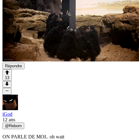
Répondre
13
iGod
12 ans
@
Reborn
ON PARLE DE MOI.. oh wait