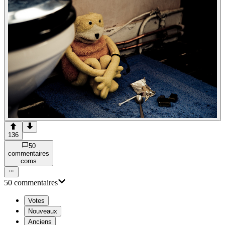
136
50
commentaire
s
com
s
50
commentaire
s
Votes
Nouveaux
Anciens