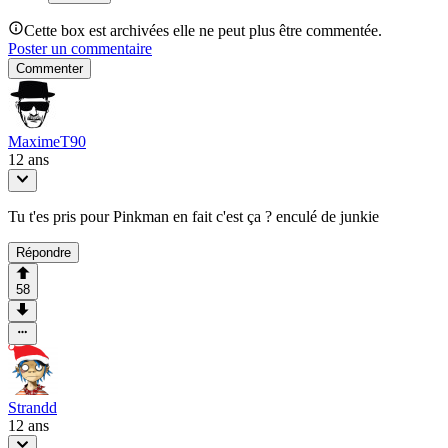
Cette box est archivées elle ne peut plus être commentée.
Poster un commentaire
Commenter
MaximeT90
12 ans
Tu t'es pris pour Pinkman en fait c'est ça ? enculé de junkie
Répondre
58
Strandd
12 ans