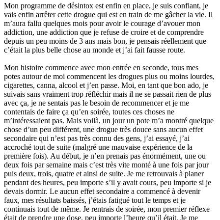
Mon programme de désintox est enfin en place, je suis confiant, je
vais enfin arrêter cette drogue qui est en train de me gâcher la vie. Il
m’aura fallu quelques mois pour avoir le courage d’avouer mon
addiction, une addiction que je refuse de croire et de comprendre
depuis un peu moins de 3 ans mais bon, je pensais réellement que
c’était la plus belle chose au monde et j’ai fait fausse route.
Mon histoire commence avec mon entrée en seconde, tous mes
potes autour de moi commencent les drogues plus ou moins lourdes,
cigarettes, canna, alcool et j’en passe. Moi, en tant que bon ado, je
suivais sans vraiment trop réfléchir mais il ne se passait rien de plus
avec ça, je ne sentais pas le besoin de recommencer et je me
contentais de faire ça qu’en soirée, toutes ces choses ne
m’intéressaient pas. Mais voilà, un jour un pote m’a montré quelque
chose d’un peu différent, une drogue très douce sans aucun effet
secondaire qui n’est pas très connu des gens, j’ai essayé, j’ai
accroché tout de suite (malgré une mauvaise expérience de la
première fois). Au début, je n’en prenais pas énormément, une ou
deux fois par semaine mais c’est très vite monté à une fois par jour
puis deux, trois, quatre et ainsi de suite. Je me retrouvais à planer
pendant des heures, peu importe s’il y avait cours, peu importe si je
devais dormir. Le aucun effet secondaire a commencé à devenir
faux, mes résultats baissés, j’étais fatigué tout le temps et je
continuais tout de même. Je rentrais de soirée, mon premier réflexe
était de prendre une dose, peu importe l’heure qu’il était. Je me