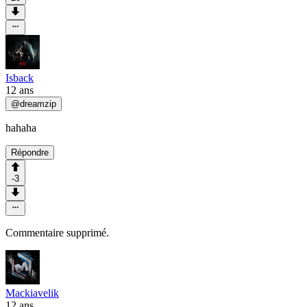
Isback
12 ans
@
dreamzip
hahaha
Répondre
-3
Commentaire supprimé.
Mackiavelik
12 ans