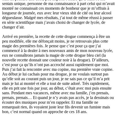
sentais unique, personne de ma connaissance à part celui qui m’avait
montré ne connaissait ces moments de bonheur que je m’offrais à
longueur de journée, eux avec leur vieux shit de cité ou leur alcool
dégueulasse. Malgré mes résultats, j’ai tout de même réussi à passer
en série scientifique mais j’avais choisi de changer de lycée, de
changer d’air.
Arrivé en première, la recette de cette drogue commença à être un
peu modifiée, elle me défonçait moins, je ne retrouvais plus cette
magie des premières fois. Je pense que c’est pour ça que j’ai
commencé à la dealer à mes nouveaux amis de mon nouveau lycée,
eux ne connaîtrons jamais la magie de cette drogue bleu ciel (la
nouvelle recette donnait une couleur noir à la drogue). D’ailleurs,
c’est pour ça qu’ils n’ont pas accroché aussi rapidement que moi.
Puis j’ai fait la rencontre avec ma copine, ma première vraie copine.
Au début je lui cachais pour ma drogue, je ne voulais surtout pas
qu’elle soit au courant puis un jour, je ne sais pas ce qu’il m’a prit
mais je lui ai montré et elle a tout de suite adoré. Très rapidement,
elle en prit une fois par jour, au début, c’était avec moi puis ensuite
sans. Pendant mes vacances, même avec ma famille, j’en prenais,
prenais, prenais… Et quand je n’y avais pas accès, je la dessinais ou
écouter des musiques pour m’en rappeler. Et ma famille ne
remarquait rien, ils voyaient juste leur fils devenir un fumiste mais
bon, c’est normal quand on approche de ces 18 ans.