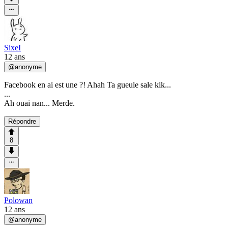
SixeI
12 ans
@
anonyme
Facebook en ai est une ?! Ahah Ta gueule sale kik...
...
Ah ouai nan... Merde.
Répondre
8
Polowan
12 ans
@
anonyme