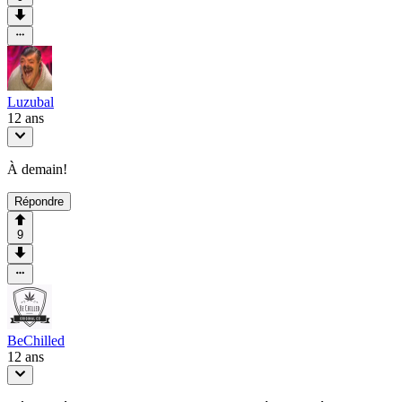
Luzubal
12 ans
À demain!
Répondre
9
BeChilled
12 ans