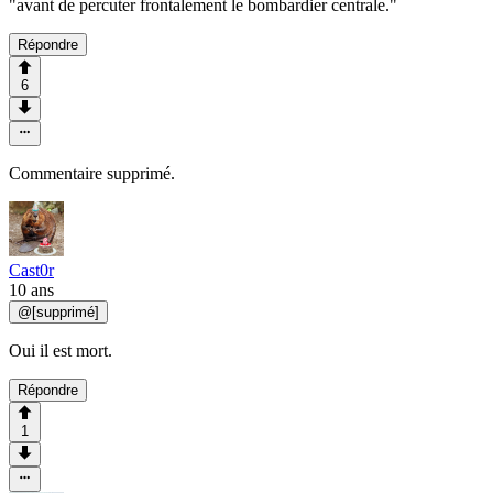
"avant de percuter frontalement le bombardier centrale."
Répondre
6
Commentaire supprimé.
Cast0r
10 ans
@
[supprimé]
Oui il est mort.
Répondre
1