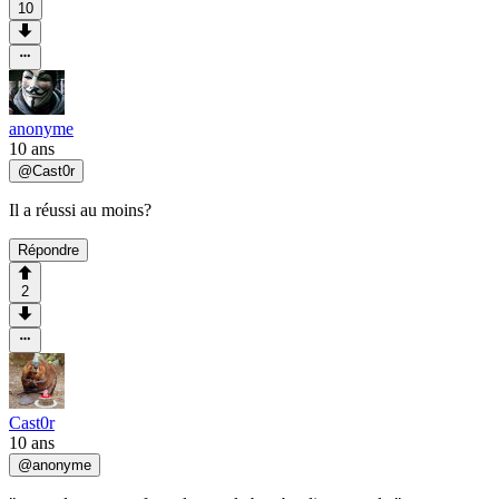
10
anonyme
10 ans
@
Cast0r
Il a réussi au moins?
Répondre
2
Cast0r
10 ans
@
anonyme