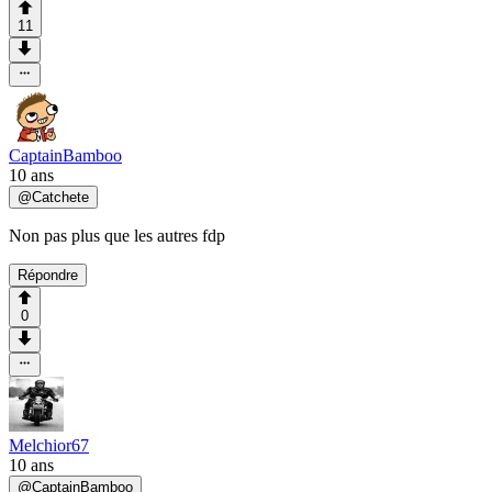
11
CaptainBamboo
10 ans
@
Catchete
Non pas plus que les autres fdp
Répondre
0
Melchior67
10 ans
@
CaptainBamboo