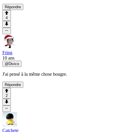
Répondre
4
Fring
10 ans
@
Divico
J'ai pensé à la même chose bougre.
Répondre
2
Catchete