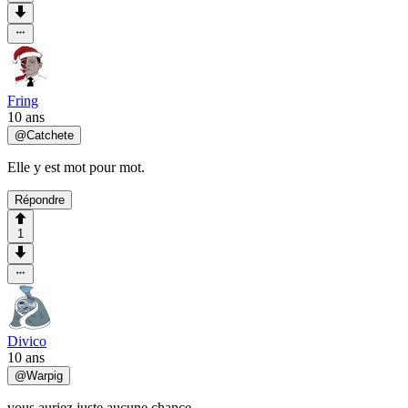
Fring
10 ans
@
Catchete
Elle y est mot pour mot.
Répondre
1
Divico
10 ans
@
Warpig
vous auriez juste aucune chance