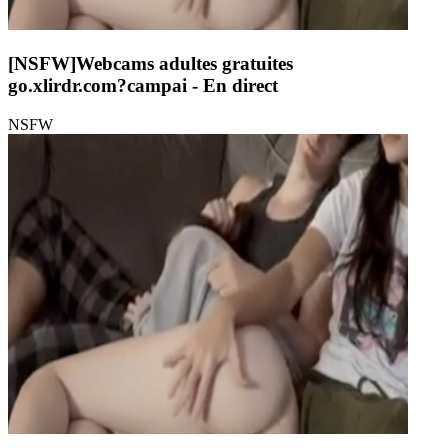
[NSFW]
Webcams adultes gratuites
go.xlirdr.com?campai
- En direct
NSFW