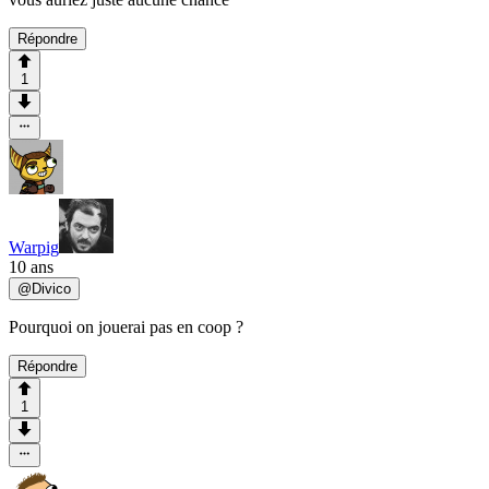
Répondre
1
Warpig
10 ans
@
Divico
Pourquoi on jouerai pas en coop ?
Répondre
1