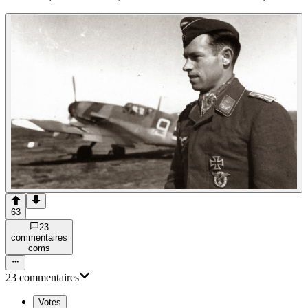
63
23
commentaire
s
com
s
23
commentaire
s
Votes