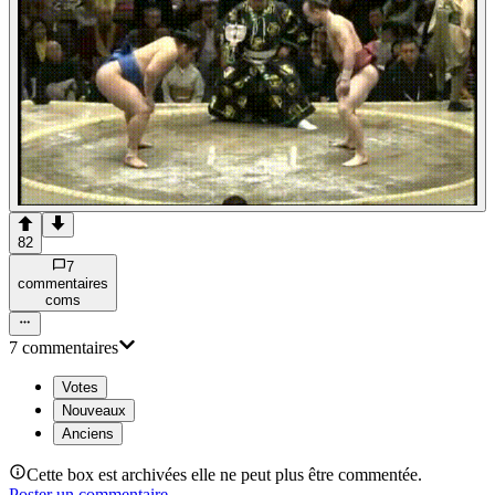
82
7
commentaire
s
com
s
7
commentaire
s
Votes
Nouveaux
Anciens
Cette box est archivées elle ne peut plus être commentée.
Poster un commentaire