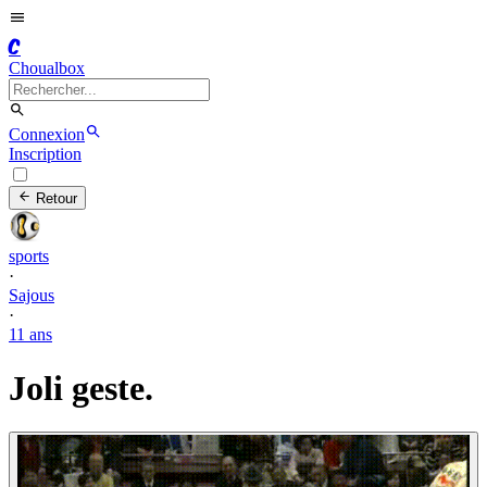
C
Choualbox
Connexion
Inscription
Retour
sports
·
Sajous
·
11 ans
Joli geste.