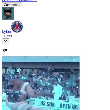
Commenter
kylon
11 ans
.gif