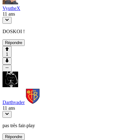
VyutheX
11 ans
DOSKOI !
Répondre
1
Darthvader
11 ans
pas très fair-play
Répondre