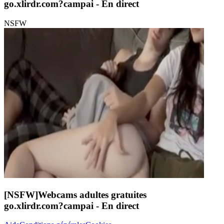
go.xlirdr.com?campai
- En direct
NSFW
[NSFW]
Webcams adultes gratuites
go.xlirdr.com?campai
- En direct