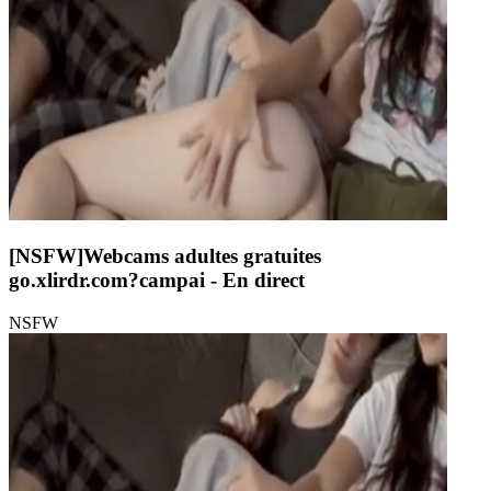
[NSFW]
Webcams adultes gratuites
go.xlirdr.com?campai
- En direct
NSFW