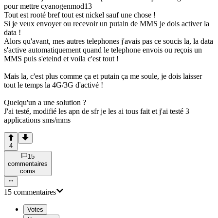
pour mettre cyanogenmod13
Tout est rooté bref tout est nickel sauf une chose !
Si je veux envoyer ou recevoir un putain de MMS je dois activer la
data !
Alors qu'avant, mes autres telephones j'avais pas ce soucis la, la data
s'active automatiquement quand le telephone envois ou reçois un
MMS puis s'eteind et voila c'est tout !
Mais la, c'est plus comme ça et putain ça me soule, je dois laisser
tout le temps la 4G/3G d'activé !
Quelqu'un a une solution ?
J'ai testé, modifié les apn de sfr je les ai tous fait et j'ai testé 3
applications sms/mms
4
15
commentaire
s
com
s
15
commentaire
s
Votes