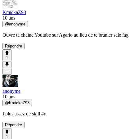
KmickaZ93
10 ans
@
anonyme
Ouvre ta chaîne Youtube sur Agario au lieu de te branler sale fag
Répondre
1
anonyme
10 ans
@
KmickaZ93
J'plus assez de skill #rt
Répondre
1