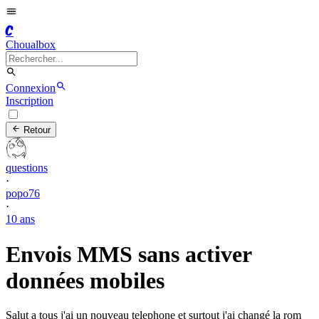
C
Choualbox
Connexion
Inscription
Retour
questions
·
popo76
·
10 ans
Envois MMS sans activer
données mobiles
Salut a tous j'ai un nouveau telephone et surtout j'ai changé la rom