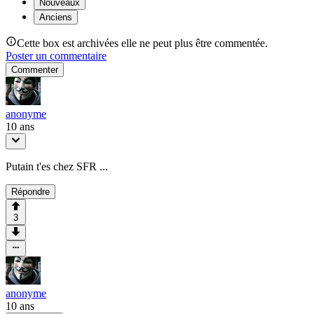
Nouveaux
Anciens
Cette box est archivées elle ne peut plus être commentée.
Poster un commentaire
Commenter
anonyme
10 ans
Putain t'es chez SFR ...
Répondre
3
anonyme
10 ans