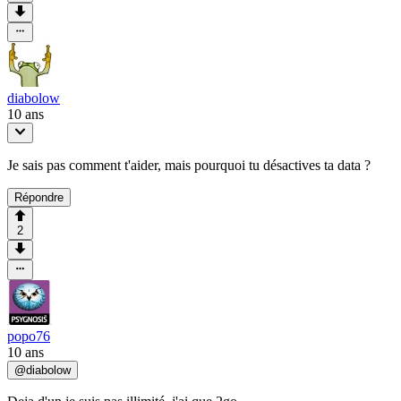
diabolow
10 ans
Je sais pas comment t'aider, mais pourquoi tu désactives ta data ?
Répondre
2
popo76
10 ans
@
diabolow