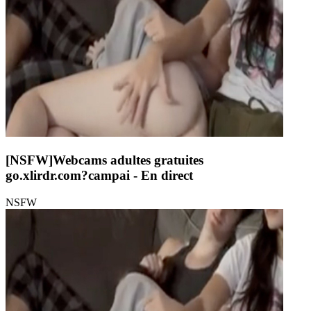
[NSFW]
Webcams adultes gratuites
go.xlirdr.com?campai
- En direct
NSFW