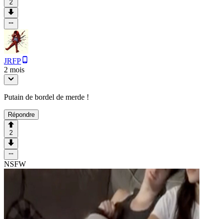
2
JRFP
2 mois
Putain de bordel de merde !
Répondre
2
NSFW