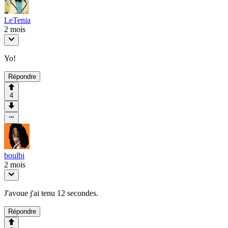
LeTenia
2 mois
Yo!
Répondre
4
boulbi
2 mois
J'avoue j'ai tenu 12 secondes.
Répondre