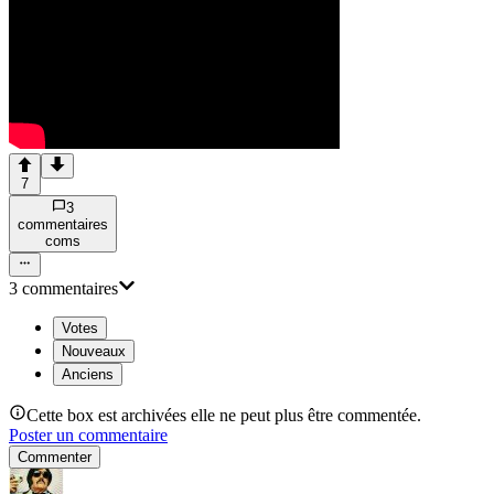
7
3
commentaire
s
com
s
3
commentaire
s
Votes
Nouveaux
Anciens
Cette box est archivées elle ne peut plus être commentée.
Poster un commentaire
Commenter