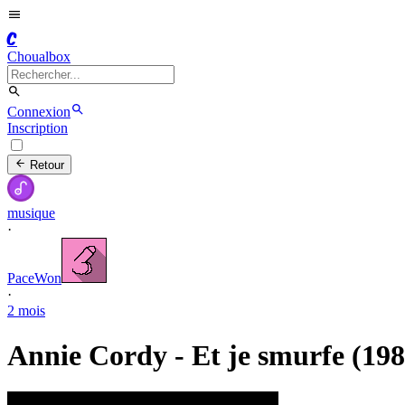
C
Choualbox
Connexion
Inscription
Retour
musique
·
PaceWon
·
2 mois
Annie Cordy - Et je smurfe (198