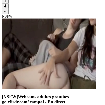
1
NSFW
[NSFW]
Webcams adultes gratuites
go.xlirdr.com?campai
- En direct