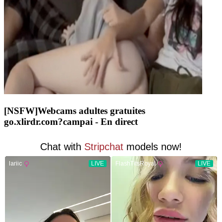
[NSFW]
Webcams adultes gratuites
go.xlirdr.com?campai
- En direct