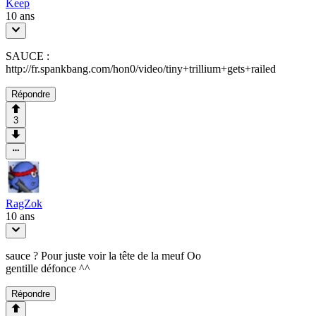
Keep
10 ans
SAUCE :
http://fr.spankbang.com/hon0/video/tiny+trillium+gets+railed
Répondre
3
RagZok
10 ans
sauce ? Pour juste voir la tête de la meuf Oo
gentille défonce ^^
Répondre