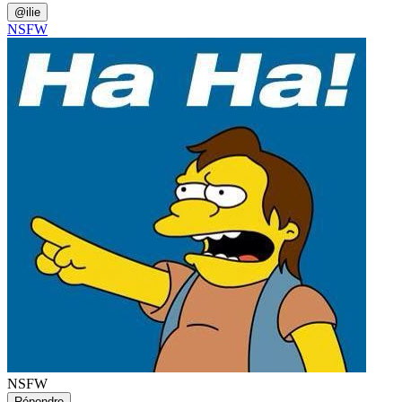
@
ilie
NSFW
NSFW
Répondre