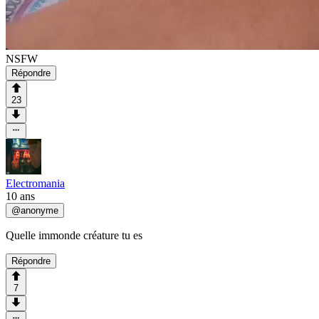
NSFW
Répondre
23
Electromania
10 ans
@
anonyme
Quelle immonde créature tu es
Répondre
7