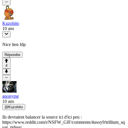
Kuzohito
10 ans
Nice lien fdp
Répondre
4
anonyme
10 ans
@
Kuzohito
Ils devraient balancer la source ici d'ici peu :
https://www.reddit.com/r/NSFW_GIF/comments/4usoy9/trillium_sq
uat_riding/