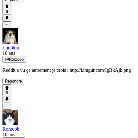
8
Loulilop
10 ans
@
Rorzoob
Reddit a vu ça autrement je crois : http://i.imgur.com/IgBkAjk.png
Répondre
8
Rorzoob
10 ans