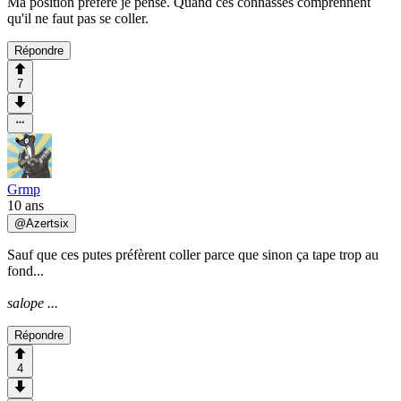
Ma position préféré je pense. Quand ces connasses comprennent
qu'il ne faut pas se coller.
Répondre
7
Grmp
10 ans
@
Azertsix
Sauf que ces putes préfèrent coller parce que sinon ça tape trop au
fond...
salope ...
Répondre
4