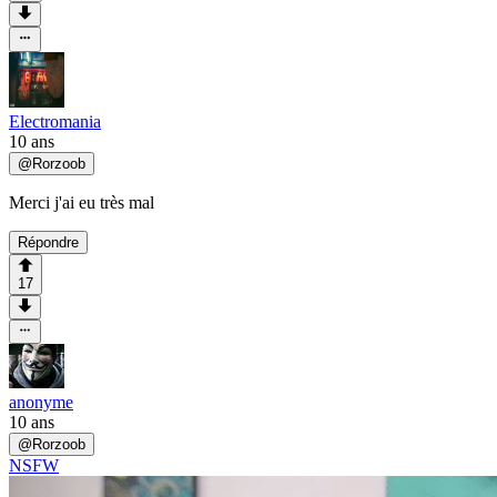
Electromania
10 ans
@
Rorzoob
Merci j'ai eu très mal
Répondre
17
anonyme
10 ans
@
Rorzoob
NSFW