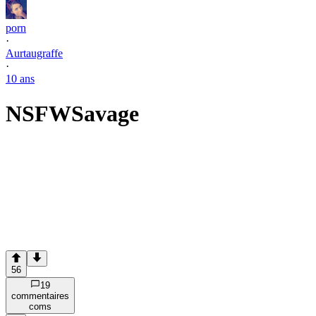
porn
·
Aurtaugraffe
·
10 ans
NSFW
Savage
56
19
commentaire
s
com
s