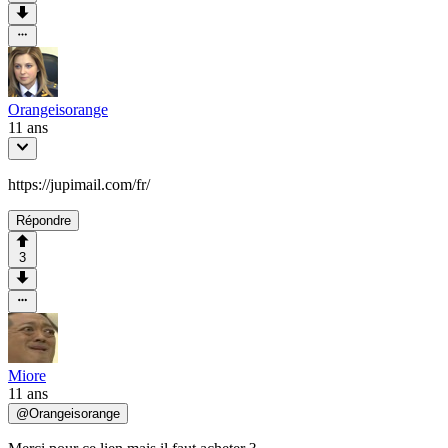
Orangeisorange
11 ans
https://jupimail.com/fr/
Répondre
3
Miore
11 ans
@
Orangeisorange