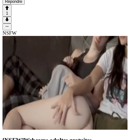
Répondre
1
NSFW