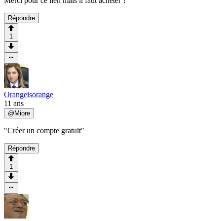
Merci pour ce lien mais il faut acheter ?
Répondre
1
Orangeisorange
11 ans
@
Miore
"Créer un compte gratuit"
Répondre
1