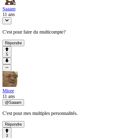
Saaam
11 ans
C'est pour faire du multicompte?
Répondre
5
Miore
11 ans
@
Saaam
C'est pour mes multiples personnalités.
Répondre
3