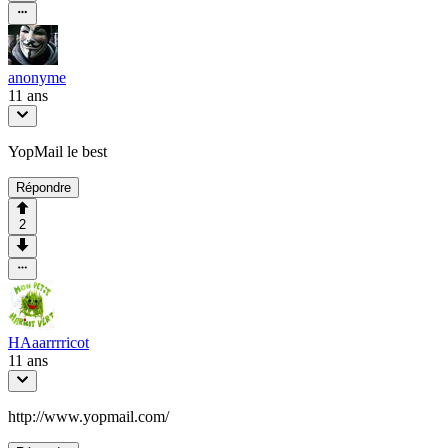
anonyme
11 ans
YopMail le best
Répondre
2
HAaarrrricot
11 ans
http://www.yopmail.com/