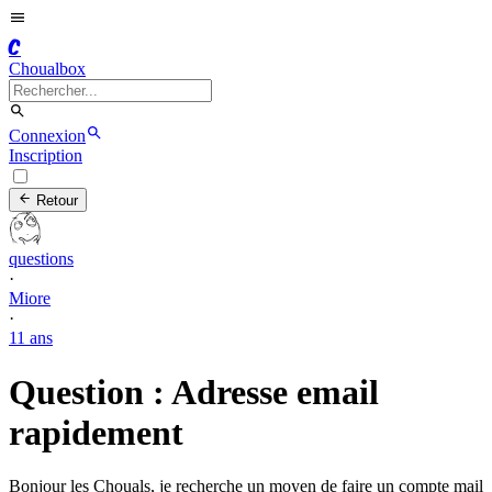
C
Choualbox
Connexion
Inscription
Retour
questions
·
Miore
·
11 ans
Question : Adresse email
rapidement
Bonjour les Chouals, je recherche un moyen de faire un compte mail