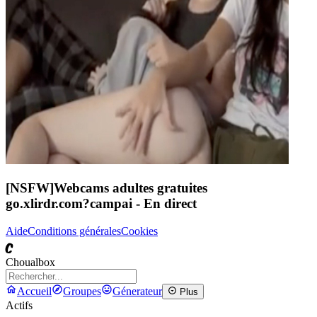
[NSFW]
Webcams adultes gratuites
go.xlirdr.com?campai
- En direct
Aide
Conditions générales
Cookies
C
Choualbox
Accueil
Groupes
Génerateur
Plus
Actifs