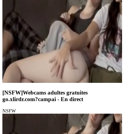
[NSFW]
Webcams adultes gratuites
go.xlirdr.com?campai
- En direct
NSFW