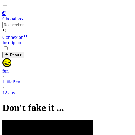
C
Choualbox
Connexion
Inscription
Retour
fun
·
LittleBen
·
12 ans
Don't fake it ...