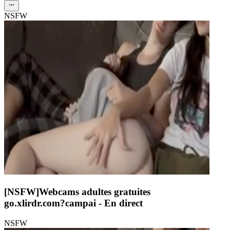
NSFW
[NSFW]
Webcams adultes gratuites
go.xlirdr.com?campai
- En direct
NSFW