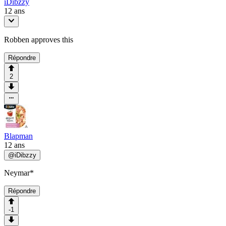
iDibzzy
12 ans
Robben approves this
Répondre
2
Blapman
12 ans
@
iDibzzy
Neymar*
Répondre
-1