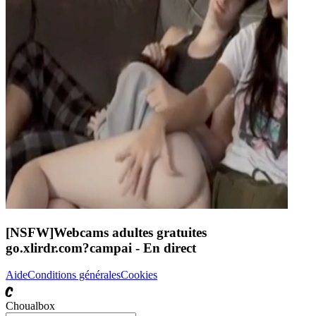
[NSFW]
Webcams adultes gratuites
go.xlirdr.com?campai
- En direct
Aide
Conditions générales
Cookies
C
Choualbox