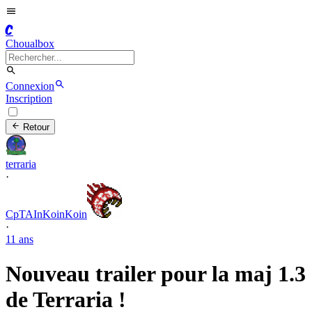
C
Choualbox
Connexion
Inscription
Retour
terraria
·
CpTAInKoinKoin
·
11 ans
Nouveau trailer pour la maj 1.3
de Terraria !