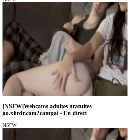
[NSFW]
Webcams adultes gratuites
go.xlirdr.com?campai
- En direct
NSFW