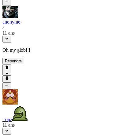
anonyme
a
11 ans
Oh my glob!!!
Répondre
1
Topz
11 ans