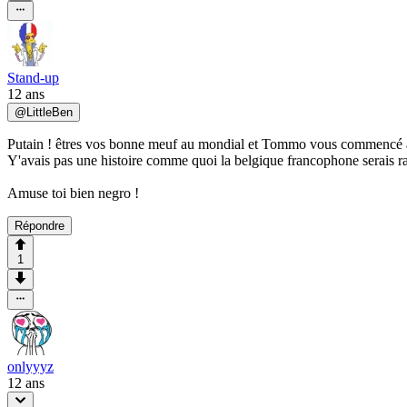
Stand-up
12 ans
@
LittleBen
Putain ! êtres vos bonne meuf au mondial et Tommo vous commencé a 
Y'avais pas une histoire comme quoi la belgique francophone serais ra
Amuse toi bien negro !
Répondre
1
onlyyyz
12 ans