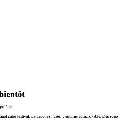
bientôt
 prefere
l autre festival. Le décor est juste… énorme et incroyable. Des scènes 