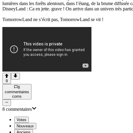
lumières dans les forêts alentours, dans l’étang, de la brume diffusé
DisneyLand : Ca en jette. grave ! On arrive dans un univers très parti
TomorrowLand ne s’écrit pas, TomorrowLand se vit !
9
8
commentaire
s
com
s
8
commentaire
s
Votes
Nouveaux
Anciens