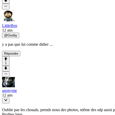
LittleBen
12 ans
@
Gooby
y a pas que lui comme didier ...
Répondre
1
anonyme
12 ans
Oublie pas les chouals, prends nous des photos, même des sdp aussi po
Profites bien.