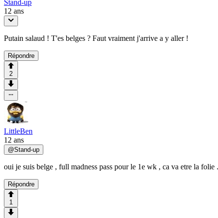
Stand-up
12 ans
Putain salaud ! T'es belges ? Faut vraiment j'arrive a y aller !
Répondre
2
LittleBen
12 ans
@
Stand-up
oui je suis belge , full madness pass pour le 1e wk , ca va etre la folie .
Répondre
1