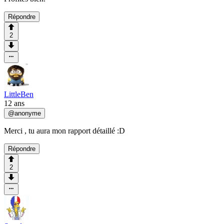
Répondre
2
LittleBen
12 ans
@
anonyme
Merci , tu aura mon rapport détaillé :D
Répondre
2