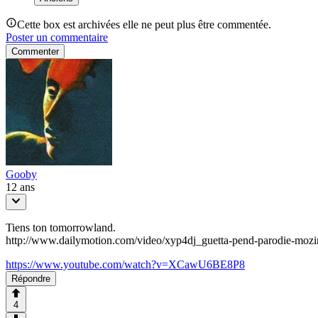
Cette box est archivées elle ne peut plus être commentée.
Poster un commentaire
Commenter
Gooby
12 ans
Tiens ton tomorrowland.
http://www.dailymotion.com/video/xyp4dj_guetta-pend-parodie-mozi
https://www.youtube.com/watch?v=XCawU6BE8P8
Répondre
4