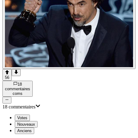
56
18
commentaire
s
com
s
18
commentaire
s
Votes
Nouveaux
Anciens