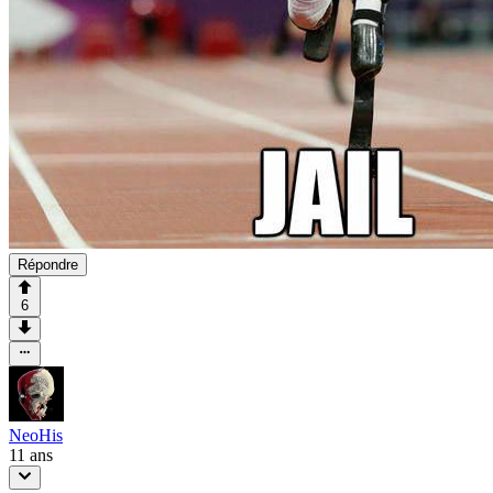
Répondre
6
NeoHis
11 ans