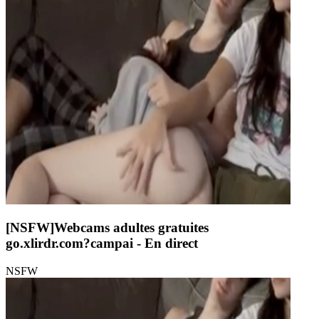
[NSFW]
Webcams adultes gratuites
go.xlirdr.com?campai
- En direct
NSFW