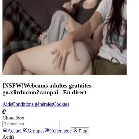
[NSFW]
Webcams adultes gratuites
go.xlirdr.com?campai
- En direct
Aide
Conditions générales
Cookies
C
Choualbox
Accueil
Groupes
Génerateur
Plus
Actifs