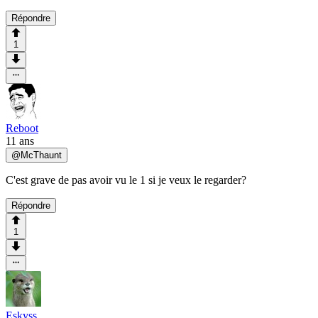
Répondre
1
Reboot
11 ans
@
McThaunt
C'est grave de pas avoir vu le 1 si je veux le regarder?
Répondre
1
Eskyss