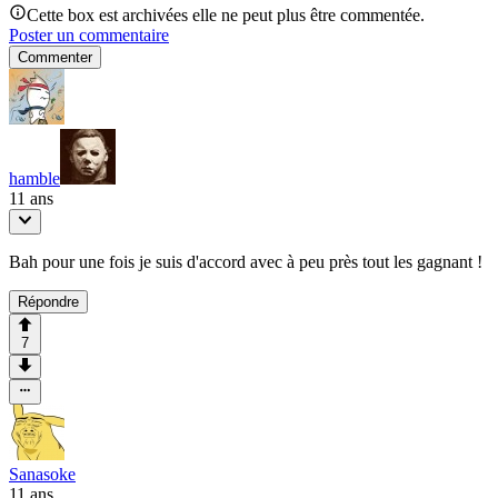
Cette box est archivées elle ne peut plus être commentée.
Poster un commentaire
Commenter
hamble
11 ans
Bah pour une fois je suis d'accord avec à peu près tout les gagnant !
Répondre
7
Sanasoke
11 ans