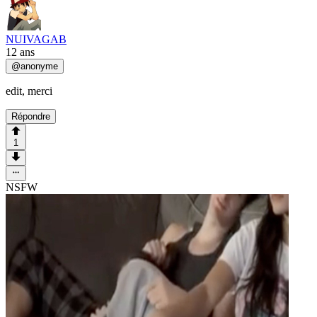
NUIVAGAB
12 ans
@
anonyme
edit, merci
Répondre
1
NSFW