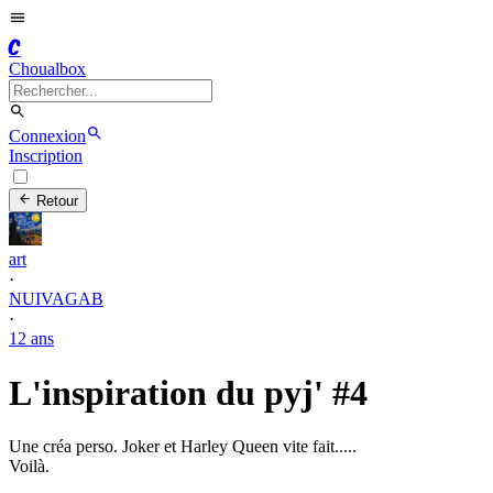
C
Choualbox
Connexion
Inscription
Retour
art
·
NUIVAGAB
·
12 ans
L'inspiration du pyj' #4
Une créa perso. Joker et Harley Queen vite fait.....
Voilà.