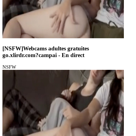
[NSFW]
Webcams adultes gratuites
go.xlirdr.com?campai
- En direct
NSFW