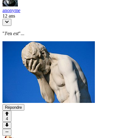
anonyme
12 ans
"J'en
est
"...
Répondre
4