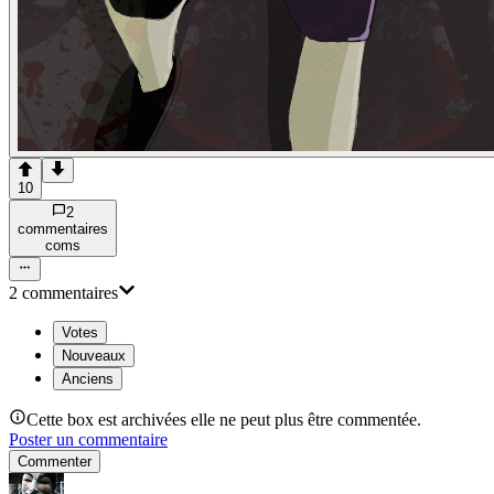
10
2
commentaire
s
com
s
2
commentaire
s
Votes
Nouveaux
Anciens
Cette box est archivées elle ne peut plus être commentée.
Poster un commentaire
Commenter