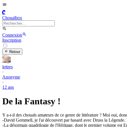
C
Choualbox
Connexion
Inscription
Retour
lettres
·
Anonyme
·
12 ans
De la Fantasy !
Y a-t-il des chouals amateurs de ce genre de littérature ? Moi oui, don
-David Gemmell, je l'ai découvert par hasard avec Druss la Légende. Il 
-La désormais quadrilogie de l'Héritage, dont le premier volume est Erago