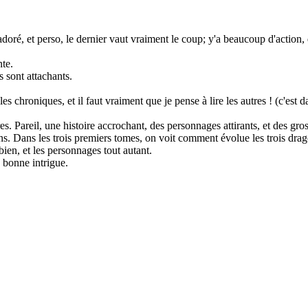
 adoré, et perso, le dernier vaut vraiment le coup; y'a beaucoup d'action,
nte.
 sont attachants.
hroniques, et il faut vraiment que je pense à lire les autres ! (c'est d
. Pareil, une histoire accrochant, des personnages attirants, et des gro
ons. Dans les trois premiers tomes, on voit comment évolue les trois drago
bien, et les personnages tout autant.
 bonne intrigue.