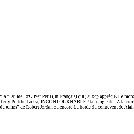
e, Y a "Druide" d'Oliver Peru (un Français) qui j'ai bcp apprécié, Le m
e Terry Pratchett aussi, INCONTOURNABLE ! la trilogie de "A la croisé
temps" de Robert Jordan ou encore La horde du contrevent de Alain Dam