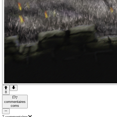
8
7
commentaire
s
com
s
7
commentaire
s