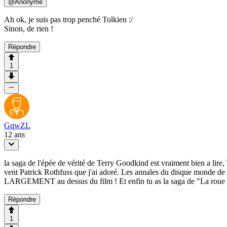
@
Anonyme
Ah ok, je suis pas trop penché Tolkien :/
Sinon, de rien !
Répondre
1
GqwZL
12 ans
la saga de l'épée de vérité de Terry Goodkind est vraiment bien a lir
vent Patrick Rothfuss que j'ai adoré. Les annales du disque monde d
LARGEMENT au dessus du film ! Et enfin tu as la saga de "La roue du 
Répondre
1