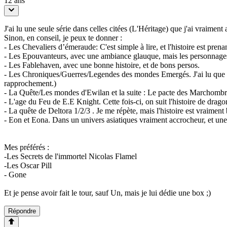
12 ans
J'ai lu une seule série dans celles citées (L'Héritage) que j'ai vraiment
Sinon, en conseil, je peux te donner :
- Les Chevaliers d’émeraude: C'est simple à lire, et l'histoire est prena
- Les Epouvanteurs, avec une ambiance glauque, mais les personnages
- Les Fablehaven, avec une bonne histoire, et de bons persos.
- Les Chroniques/Guerres/Legendes des mondes Emergés. J'ai lu que les c
rapprochement.)
- La Quête/Les mondes d'Ewilan et la suite : Le pacte des Marchombres
- L'age du Feu de E.E Knight. Cette fois-ci, on suit l'histoire de drag
- La quête de Deltora 1/2/3 . Je me répète, mais l'histoire est vraiment 
- Eon et Eona. Dans un univers asiatiques vraiment accrocheur, et une
Mes préférés :
-Les Secrets de l'immortel Nicolas Flamel
-Les Oscar Pill
- Gone
Et je pense avoir fait le tour, sauf Un, mais je lui dédie une box ;)
Répondre