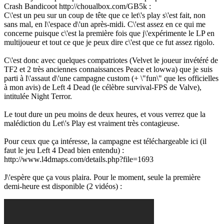
Crash Bandicoot http://choualbox.com/GB5k :
C\'est un peu sur un coup de tête que ce let\'s play s\'est fait, non
sans mal, en l\'espace d\'un après-midi. C\'est assez en ce qui me
concerne puisque c\'est la première fois que j\'expérimente le LP en
multijoueur et tout ce que je peux dire c\'est que ce fut assez rigolo.
C\'est donc avec quelques compatriotes (Velvet le joueur invétéré de
TF2 et 2 très anciennes connaissances Peace et lowwa) que je suis
parti à l\'assaut d\'une campagne custom (+ \"fun\" que les officielles
à mon avis) de Left 4 Dead (le célèbre survival-FPS de Valve),
intitulée Night Terror.
Le tout dure un peu moins de deux heures, et vous verrez que la
malédiction du Let\'s Play est vraiment très contagieuse.
Pour ceux que ça intéresse, la campagne est téléchargeable ici (il
faut le jeu Left 4 Dead bien entendu) :
http://www.l4dmaps.com/details.php?file=1693
J\'espère que ça vous plaira. Pour le moment, seule la première
demi-heure est disponible (2 vidéos) :