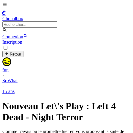
C
Choualbox
Connexion
Inscription
Retour
fun
·
SoWhat
·
15 ans
Nouveau Let\'s Play : Left 4
Dead - Night Terror
Comme j\'avais pu le promettre hier en vous proposant la suite de