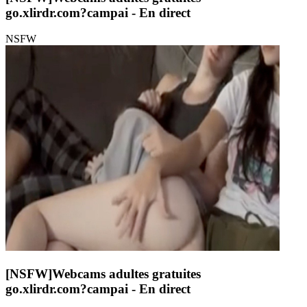
go.xlirdr.com?campai
- En direct
NSFW
[NSFW]
Webcams adultes gratuites
go.xlirdr.com?campai
- En direct