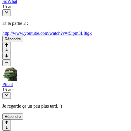
SoWhat
15 ans
Et la partie 2 :
http://www.youtube.com/watch?v=r5ipm3L8igk
Répondre
4
Ptilait
15 ans
Je regarde ça un peu plus tard. :)
Répondre
1