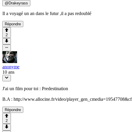
@
Drakeyrass
Il a voyagé un an dans le futur ,il a pas redoublé
Répondre
2
anonyme
10 ans
J'ai un film pour toi : Predestination
B.A : http://www.allocine.fr/video/player_gen_cmedia=19547708&c
Répondre
2