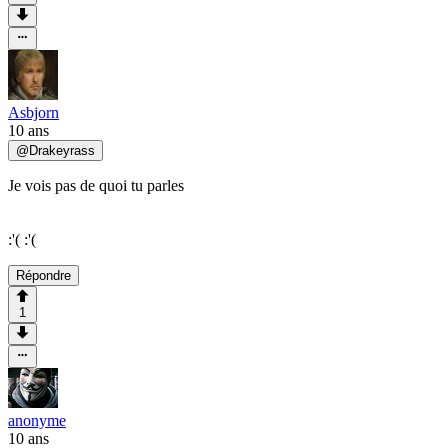
Asbjorn
10 ans
@
Drakeyrass
Je vois pas de quoi tu parles
:'( :'(
Répondre
1
anonyme
10 ans