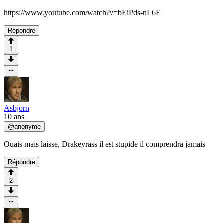
https://www.youtube.com/watch?v=bEiPds-nL6E
Répondre
1
Asbjorn
10 ans
@
anonyme
Ouais mais laisse, Drakeyrass il est stupide il comprendra jamais
Répondre
2