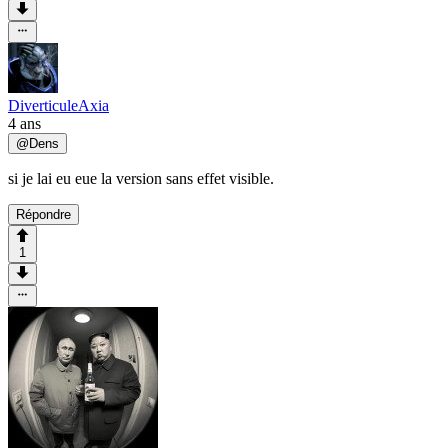
DiverticuleAxia
4 ans
@
Dens
si je lai eu eue la version sans effet visible.
Répondre
1