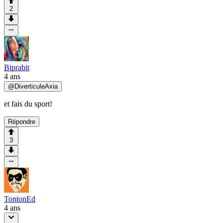
2
Biprabit
4 ans
@
DiverticuleAxia
et fais du sport!
Répondre
3
TontonEd
4 ans