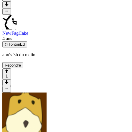
NewFagCake
4 ans
@
TontonEd
après 3h du matin
Répondre
1