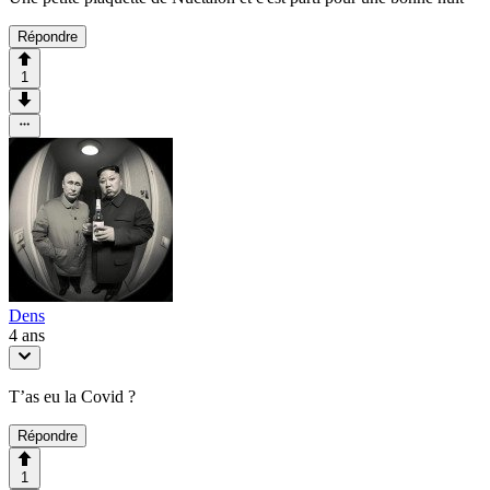
Répondre
1
Dens
4 ans
T’as eu la Covid ?
Répondre
1