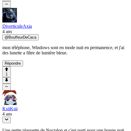
DiverticuleAxia
4 ans
@
BouffeurDeCaca
mon téléphone, Windows sont en mode nuit en permanence, et j'ai
des lunette a filtre de lumière bleue.
Répondre
1
KsiiKsii
4 ans
Une petite plaquette de Nuctalon et c'est parti pour une bonne nuit