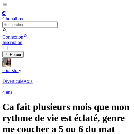
C
Choualbox
Connexion
Inscription
Retour
cool-story
·
DiverticuleAxia
·
4 ans
Ca fait plusieurs mois que mon
rythme de vie est éclaté, genre
me coucher a 5 ou 6 du mat