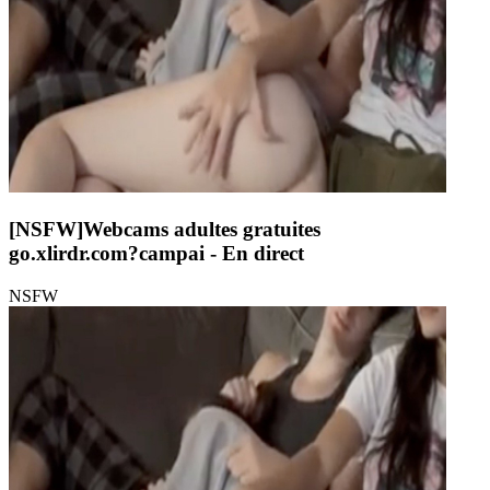
[NSFW]
Webcams adultes gratuites
go.xlirdr.com?campai
- En direct
NSFW