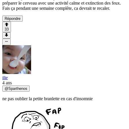
préparer le cerveau avec une activité calme et extinction des feux.
Fais ça pendant une semaine complète, ca devrait te recaler.
Répondre
33
ilie
4 ans
@
Sparthenos
ne pas oublier la petite branlette en cas d'insomnie