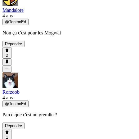
Mandalore
4 ans
@
TontonEd
Non ça c'est pour les Mogwai
Répondre
2
Rorzoob
4 ans
@
TontonEd
Parce que c'est un gremlin ?
Répondre
1