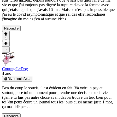
suis turbo anxieux depuis toujours que je sais pas quoi faire de ma
vie et que j'ai toujours pas digéré la rupture d'avec la femme avec
qui j'étais depuis que j'avais 16 ans. Mais ce n'est pas impossible que
j'ai eu le covid asymptomatique et que j'ai des effet secondaires,
j'imagine du moins j'en ai aucune idées.
Répondre
1
CourageLeDog
4 ans
@
DiverticuleAxia
Ben du coup le soucis, il est évident en fait. Va voir un psy et
surtout, pose toi un moment pour prendre une décision sur ta vie
(genre tu fais pas autre chose avant davoir trouvé un truc bien pour
toi )!tu peux écrire un journal tous les jours aussi meme juste 1 mot,
ça ma aidé perso
Répondre