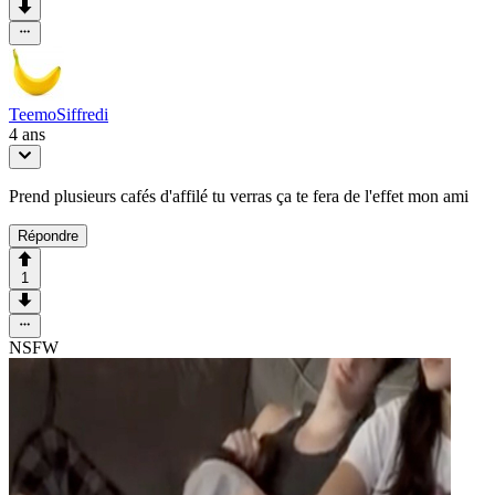
TeemoSiffredi
4 ans
Prend plusieurs cafés d'affilé tu verras ça te fera de l'effet mon ami
Répondre
1
NSFW