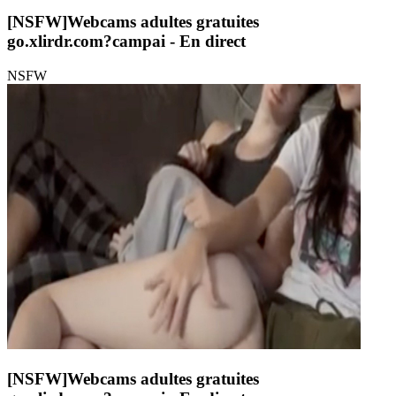
[NSFW]
Webcams adultes gratuites
go.xlirdr.com?campai
- En direct
NSFW
[NSFW]
Webcams adultes gratuites