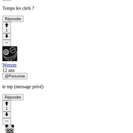
Temps les clefs ?
Répondre
1
Weezm
12 ans
@
Personne
te mp (message privé)
Répondre
1