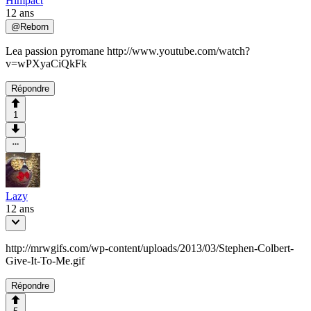
Himpact
12 ans
@
Reborn
Lea passion pyromane http://www.youtube.com/watch?
v=wPXyaCiQkFk
Répondre
1
Lazy
12 ans
http://mrwgifs.com/wp-content/uploads/2013/03/Stephen-Colbert-
Give-It-To-Me.gif
Répondre