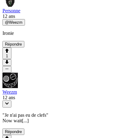
Personne
12 ans
@
Weezm
Ironie
Répondre
1
Weezm
12 ans
"Je n'ai pas eu de clefs"
Now wait[...]
Répondre