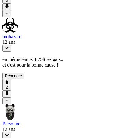
5
biohazard
12 ans
en même temps 4.75$ les gars..
et c'est pour la bonne cause !
Répondre
2
Personne
12 ans