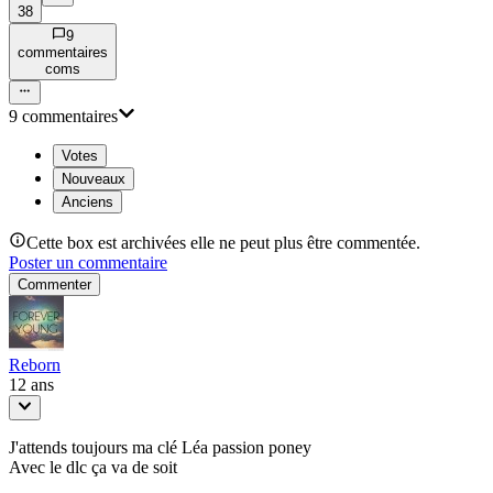
38
9
commentaire
s
com
s
9
commentaire
s
Votes
Nouveaux
Anciens
Cette box est archivées elle ne peut plus être commentée.
Poster un commentaire
Commenter
Reborn
12 ans
J'attends toujours ma clé Léa passion poney
Avec le dlc ça va de soit