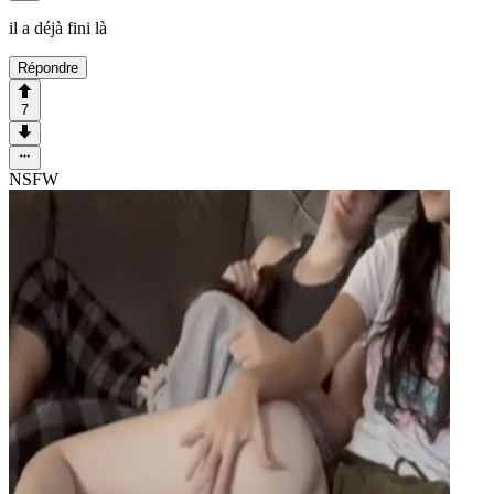
il a déjà fini là
Répondre
7
NSFW