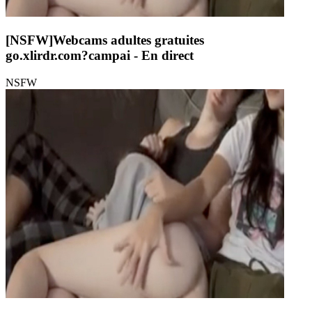
[NSFW]
Webcams adultes gratuites
go.xlirdr.com?campai
- En direct
NSFW