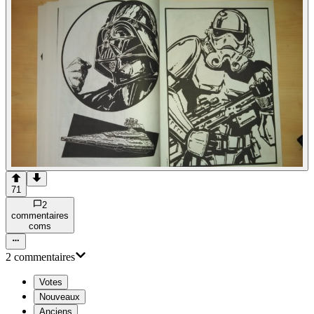
71
2
commentaire
s
com
s
2
commentaire
s
Votes
Nouveaux
Anciens