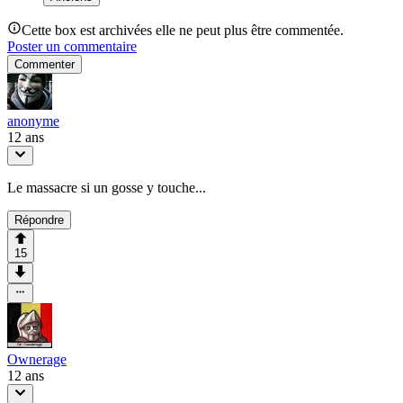
Cette box est archivées elle ne peut plus être commentée.
Poster un commentaire
Commenter
anonyme
12 ans
Le massacre si un gosse y touche...
Répondre
15
Ownerage
12 ans