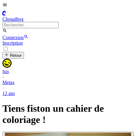
C
Choualbox
Connexion
Inscription
Retour
fun
·
Metax
·
12 ans
Tiens fiston un cahier de
coloriage !