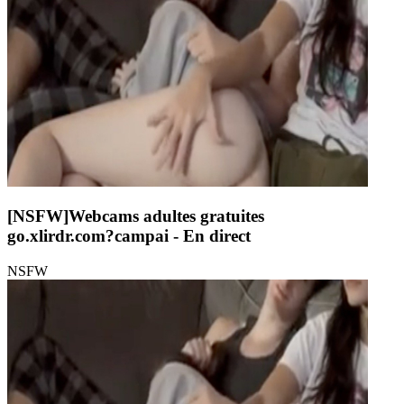
[NSFW]
Webcams adultes gratuites
go.xlirdr.com?campai
- En direct
NSFW