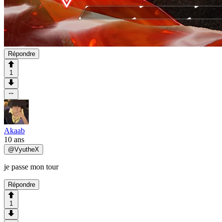
Répondre
1
Akaab
10 ans
@
VyutheX
je passe mon tour
Répondre
1