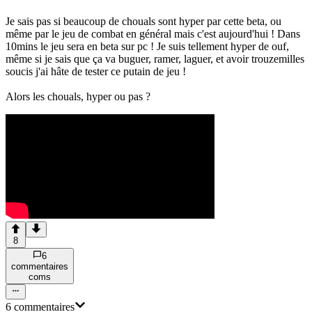
Je sais pas si beaucoup de chouals sont hyper par cette beta, ou
même par le jeu de combat en général mais c'est aujourd'hui ! Dans
10mins le jeu sera en beta sur pc ! Je suis tellement hyper de ouf,
même si je sais que ça va buguer, ramer, laguer, et avoir trouzemilles
soucis j'ai hâte de tester ce putain de jeu !
Alors les chouals, hyper ou pas ?
8
6
commentaire
s
com
s
6
commentaire
s