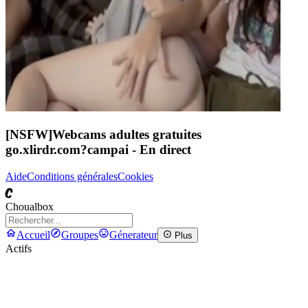
[NSFW]
Webcams adultes gratuites
go.xlirdr.com?campai
- En direct
Aide
Conditions générales
Cookies
C
Choualbox
Accueil
Groupes
Génerateur
Plus
Actifs