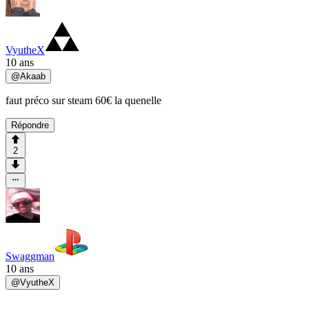
VyutheX
10 ans
@
Akaab
faut préco sur steam 60€ la quenelle
Répondre
2
Swaggman
10 ans
@
VyutheX