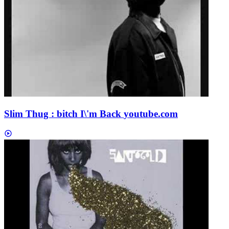
Slim Thug : bitch I\'m Back
youtube.com