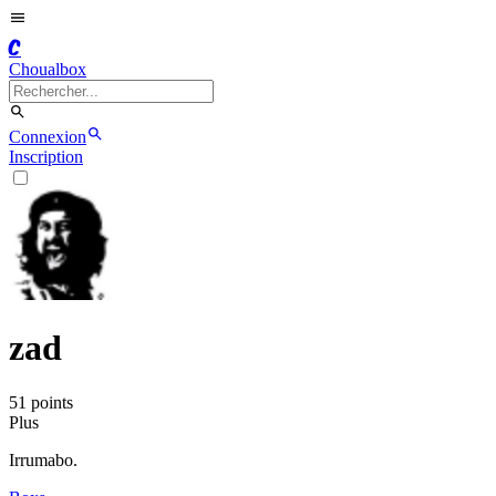
C
Choualbox
Connexion
Inscription
zad
51
point
s
Plus
Irrumabo.