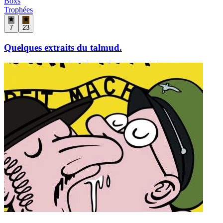
Boxs
Trophées
7
23
Quelques extraits du talmud.