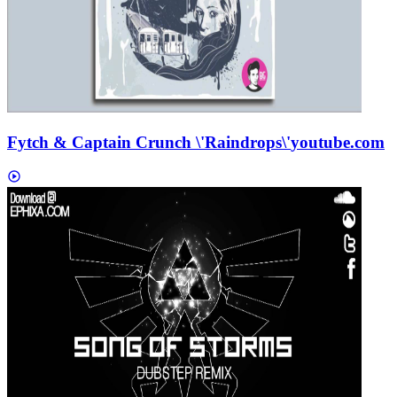
Fytch & Captain Crunch \'Raindrops\'
youtube.com