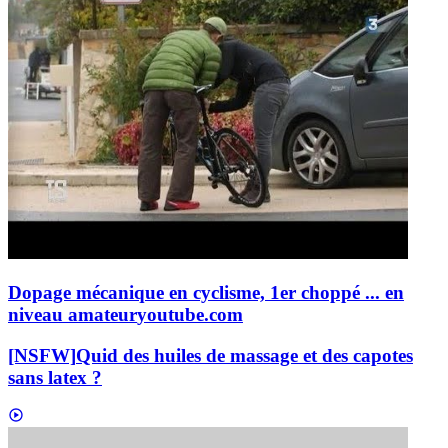
Dopage mécanique en cyclisme, 1er choppé ... en
niveau amateur
youtube.com
[NSFW]
Quid des huiles de massage et des capotes
sans latex ?