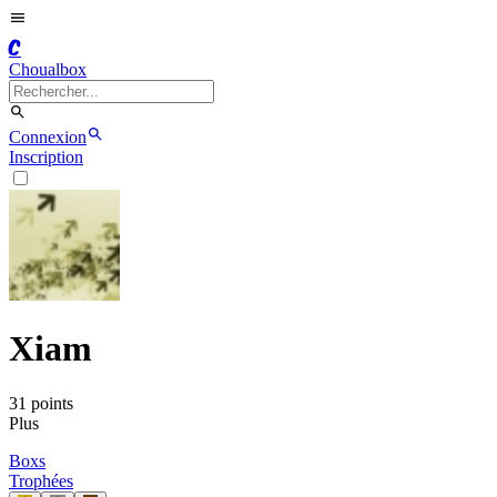
C
Choualbox
Connexion
Inscription
Xiam
31
point
s
Plus
Boxs
Trophées