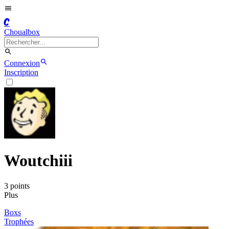
C
Choualbox
Connexion
Inscription
Woutchiii
3
point
s
Plus
Boxs
Trophées