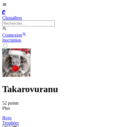
C
Choualbox
Connexion
Inscription
Takarovuranu
52
point
s
Plus
Boxs
Trophées