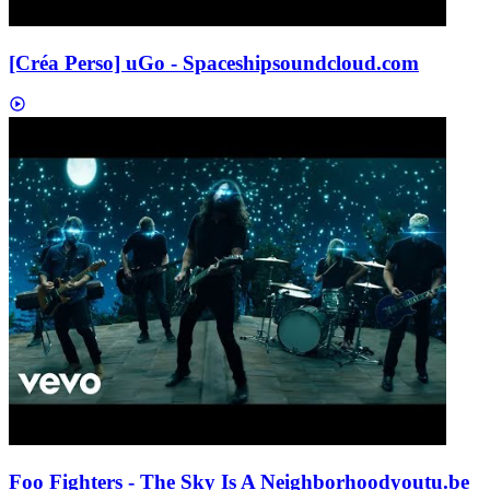
[Créa Perso] uGo - Spaceship
soundcloud.com
Foo Fighters - The Sky Is A Neighborhood
youtu.be