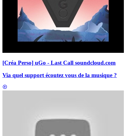
[Créa Perso] uGo - Last Call
soundcloud.com
Via quel support écoutez vous de la musique ?