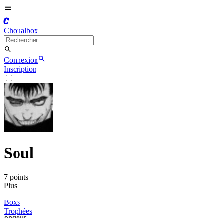
C
Choualbox
Connexion
Inscription
Soul
7
point
s
Plus
Boxs
Trophées