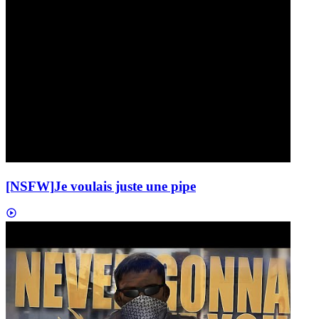
[NSFW]
Je voulais juste une pipe