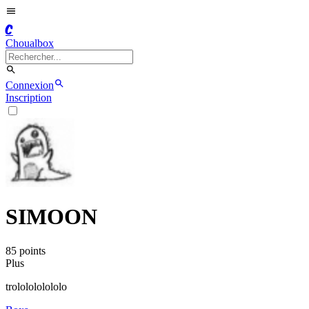
C
Choualbox
Connexion
Inscription
SIMOON
85
point
s
Plus
trololololololo