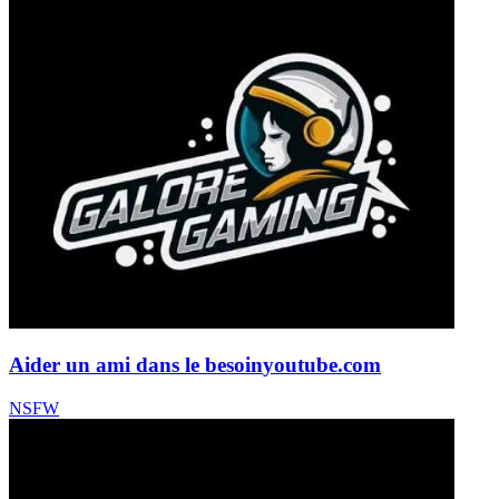
Aider un ami dans le besoin
youtube.com
NSFW