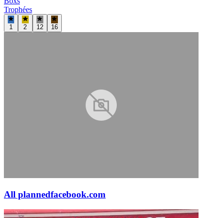
Boxs
Trophées
1
2
12
16
All planned
facebook.com