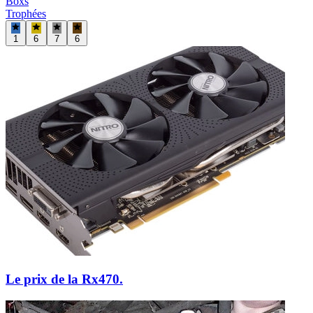
Boxs
Trophées
1
6
7
6
Le prix de la Rx470.