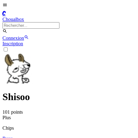
C
Choualbox
Connexion
Inscription
Shisoo
101
point
s
Plus
Chips