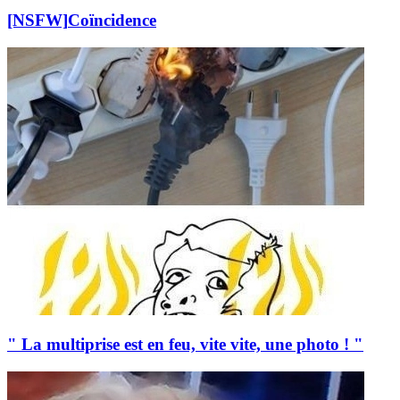
[NSFW]
Coïncidence
" La multiprise est en feu, vite vite, une photo ! "