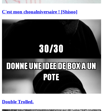
C'est mon choualniversaire ! [Shisoo]
Double Trolled.