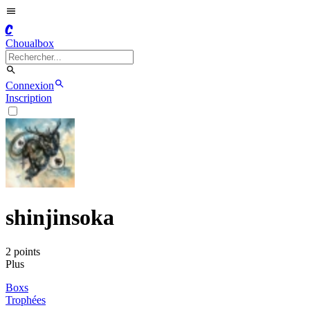
C
Choualbox
Connexion
Inscription
shinjinsoka
2
point
s
Plus
Boxs
Trophées