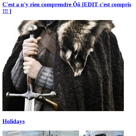
C'est a n'y rien comprendre Ôô [EDIT c'est compris
!!! ]
Holidays