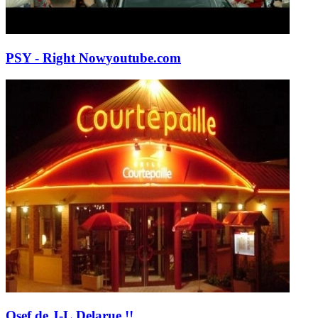
PSY - Right Now
youtube.com
Osef de J-L.Delarue !!