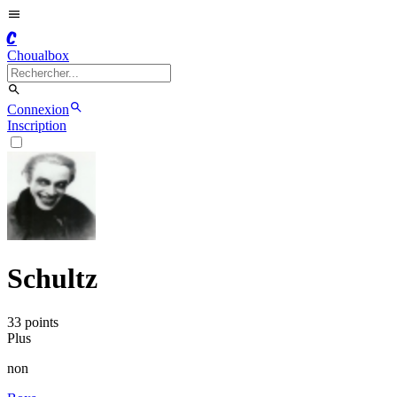
C
Choualbox
Connexion
Inscription
Schultz
33
point
s
Plus
non