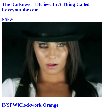
The Darkness - I Believe In A Thing Called
Love
youtube.com
NSFW
[NSFW]
Clockwork Orange