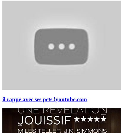
il rappe avec ses pets !
youtube.com