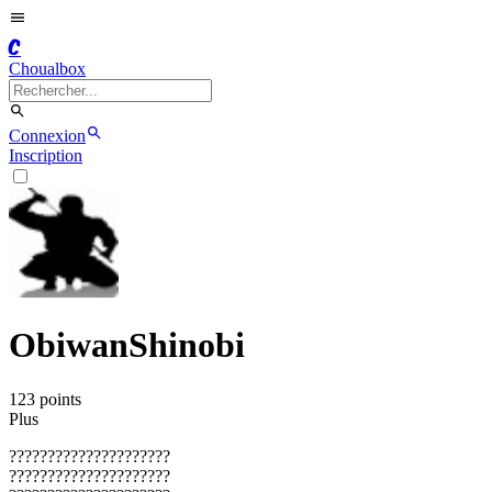
C
Choualbox
Connexion
Inscription
ObiwanShinobi
123
point
s
Plus
?????????????????????
?????????????????????