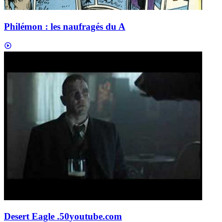
Philémon : les naufragés du A
Desert Eagle .50
youtube.com