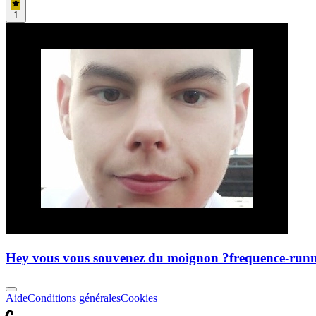
1
Hey vous vous souvenez du moignon ?
frequence-runn
Aide
Conditions générales
Cookies
C