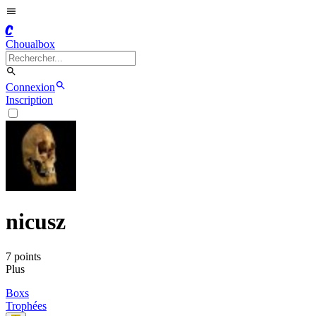
C
Choualbox
Connexion
Inscription
nicusz
7
point
s
Plus
Boxs
Trophées