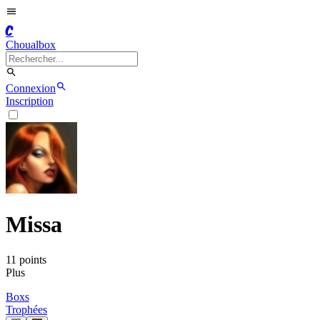
C
Choualbox
Connexion
Inscription
Missa
11
point
s
Plus
Boxs
Trophées