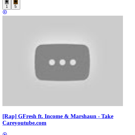
1
5
[Rap] GFresh ft. Income & Marshaun - Take
Care
youtube.com