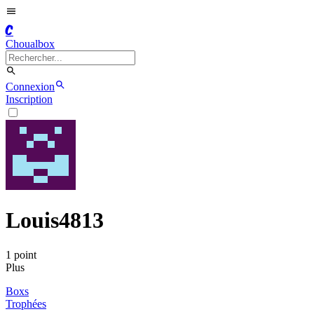
C
Choualbox
Connexion
Inscription
Louis4813
1
point
Plus
Boxs
Trophées