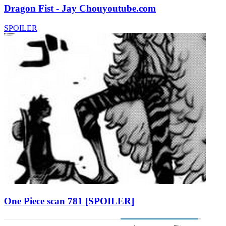
Dragon Fist - Jay Chou
youtube.com
SPOILER
One Piece scan 781 [SPOILER]