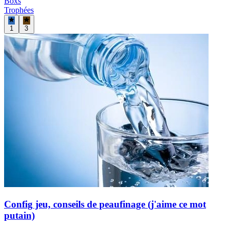
Boxs
Trophées
1
3
Config jeu, conseils de peaufinage (j'aime ce mot
putain)