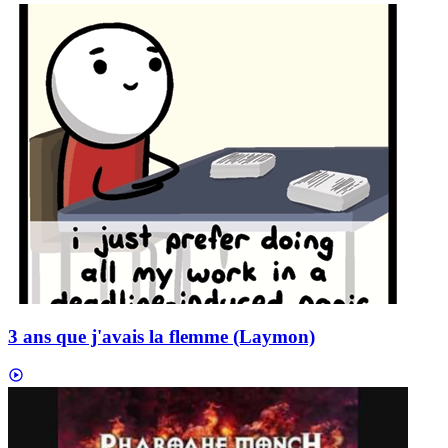
3 ans que j'avais la flemme (Laymon)